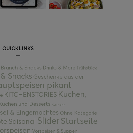
QUICKLINKS
Brunch & Snacks
Drinks & More
Frühstück
 & Snacks
Geschenke aus der
uptspeisen pikant
Kuchen,
KITCHENSTORIES
e
Kuchen und Desserts
Kulinarik
gsel & Eingemachtes
Ohne Kategorie
Slider
Startseite
te
Saisonal
orspeisen
Vorspeisen & Suppen