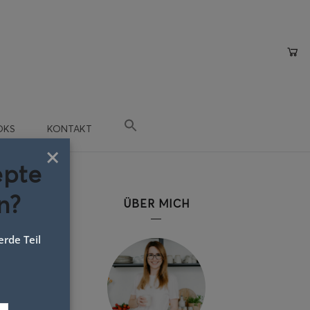
OKS
KONTAKT
×
epte
n?
n
ÜBER MICH
rde Teil