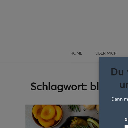
HOME
ÜBER MICH
Du 
u
Schlagwort:
blumenk
Dann me
D