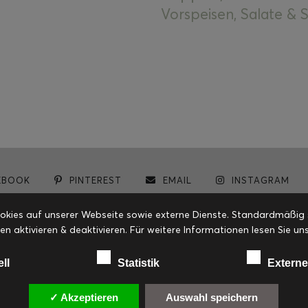
Vorspeisen, Salate &
EBOOK
PINTEREST
EMAIL
INSTAGRAM
© cookiteasy.at by Simone Kemptner | powered by
ECKER Digital IT Solutions
ies auf unserer Webseite sowie externe Dienste. Standardmäßig sin
en aktivieren & deaktivieren. Für weitere Informationen lesen Sie
ell
Statistik
Externe
✓ Akzeptieren
Auswahl speichern