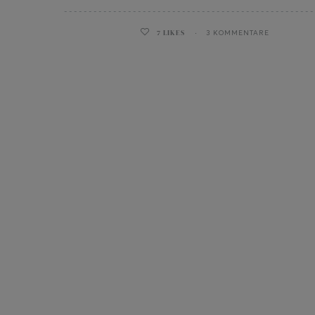
7
LIKES
3 KOMMENTARE
ghurt-Eis am Stil