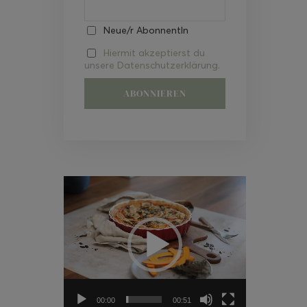
Neue/r AbonnentIn
Hiermit akzeptierst du
unsere Datenschutzerklärung.
Video-
Player
00:00
00:51