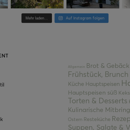
Auf Instagram folgen
Mehr laden…
ENT
Brot & Gebäck
Allgemein
Frühstück, Brunch
Ha
Küche
Hauptspeisen
il
Hauptspeisen süß
Keks
Torten & Desserts
Kulinarische Mitbrin
Rezep
ok
Resteküche
Ostern
Suppen, Salate & V