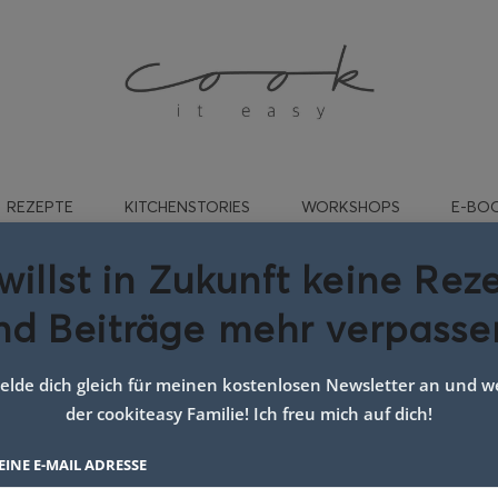
REZEPTE
KITCHENSTORIES
WORKSHOPS
E-BO
willst in Zukunft keine Rez
nd Beiträge mehr verpasse
ohl im backofen zubereite
lde dich gleich für meinen kostenlosen Newsletter an und we
der cookiteasy Familie! Ich freu mich auf dich!
EINE E-MAIL ADRESSE