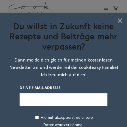
×
Du willst in Zukunft keine
Schlagwort:
Rezepte und Beiträge mehr
blätterteig
verpassen?
taschen mit
Dann melde dich gleich für meinen kostenlosen
spinat und feta
Newsletter an und werde Teil der cookiteasy Familie!
käse
Ich freu mich auf dich!
DEINE E-MAIL ADRESSE
Hiermit akzeptierst du unsere
Datenschutzerklärung.