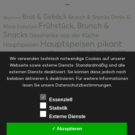
Brot & Gebäck
Brunch & Snacks
Drinks &
Allgemein
Frühstück, Brunch &
More
Frühstück
Snacks
Geschenke aus der Küche
Hauptspeisen pikant
Hauptspeisen
KITCHENSTORIES
Hauptspeisen süß
Kekse
Wir verwenden technisch notwendige Cookies auf unserer
Kuchen, Torten & Desserts
Kuchen und
Webseite sowie externe Dienste. Standardmäßig sind alle
Kulinarische Mitbringsel &
Desserts
externen Dienste deaktiviert. Sie können diese jedoch nach
Kulinarik
Eingemachtes
belieben aktivieren & deaktivieren. Für weitere Informationen
Resteküche
Ohne Kategorie
Ostern
lesen Sie unsere Datenschutzbestimmungen.
Slider
Startseite
Rezepte
Saisonal
Suppen, Salate & Vorspeisen
Vorspeisen &
Essenziell
Vorspeisen, Salate & Suppen
Suppen
Statistik
Weihnachten
Externe Dienste
Workshops & Events
✓ Akzeptieren