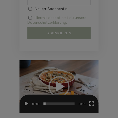
Neue/r AbonnentIn
Hiermit akzeptierst du unsere
Datenschutzerklärung.
Video-
Player
00:00
00:51