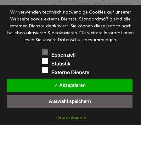
KITCHENSTORIES
Hauptspeisen süß
Kekse
Wir verwenden technisch notwendige Cookies auf unserer
Kuchen, Torten & Desserts
Kuchen und
Webseite sowie externe Dienste. Standardmäßig sind alle
Kulinarische Mitbringsel &
Desserts
externen Dienste deaktiviert. Sie können diese jedoch nach
Kulinarik
Eingemachtes
belieben aktivieren & deaktivieren. Für weitere Informationen
Resteküche
Ohne Kategorie
Ostern
lesen Sie unsere Datenschutzbestimmungen.
Slider
Startseite
Rezepte
Saisonal
Suppen, Salate & Vorspeisen
Vorspeisen &
Essenziell
Vorspeisen, Salate & Suppen
Suppen
Statistik
Weihnachten
Externe Dienste
Workshops & Events
✓ Akzeptieren
Auswahl speichern
FACEBOOK
PINTEREST
EMAIL
INSTAGRAM
RSS
Personalisieren
© cookiteasy.at by Simone Kemptner | powered by
ECKER Digital IT Solutions