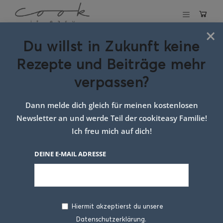
×
Du willst in Zukunft keine
Schlagwort:
Rezepte und Beiträge mehr
Backteig Rezept
verpassen?
Dann melde dich gleich für meinen kostenlosen
Newsletter an und werde Teil der cookiteasy Familie!
Ich freu mich auf dich!
DEINE E-MAIL ADRESSE
Hiermit akzeptierst du unsere
Datenschutzerklärung.