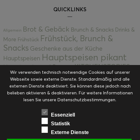
QUICKLINKS
Brot & Gebäck
Brunch & Snacks
Drinks &
Allgemein
Frühstück, Brunch &
More
Frühstück
Snacks
Geschenke aus der Küche
Hauptspeisen pikant
Hauptspeisen
KITCHENSTORIES
Hauptspeisen süß
Kekse
Wir verwenden technisch notwendige Cookies auf unserer
Kuchen, Torten & Desserts
Kuchen und
Webseite sowie externe Dienste. Standardmäßig sind alle
Kulinarische Mitbringsel &
Desserts
externen Dienste deaktiviert. Sie können diese jedoch nach
Kulinarik
Eingemachtes
belieben aktivieren & deaktivieren. Für weitere Informationen
Resteküche
Ohne Kategorie
Ostern
lesen Sie unsere Datenschutzbestimmungen.
Slider
Startseite
Rezepte
Saisonal
Suppen, Salate & Vorspeisen
Vorspeisen &
Essenziell
Vorspeisen, Salate & Suppen
Suppen
Statistik
Weihnachten
Externe Dienste
Workshops & Events