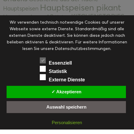
Hauptspeisen pikant
Hauptspeisen
KITCHENSTORIES
Hauptspeisen süß
Kekse
Wir verwenden technisch notwendige Cookies auf unserer
Kuchen, Torten & Desserts
Kuchen und
Webseite sowie externe Dienste. Standardmäßig sind alle
Kulinarische Mitbringsel &
Desserts
externen Dienste deaktiviert. Sie können diese jedoch nach
Kulinarik
Eingemachtes
belieben aktivieren & deaktivieren. Für weitere Informationen
Resteküche
Ohne Kategorie
Ostern
lesen Sie unsere Datenschutzbestimmungen.
Slider
Startseite
Rezepte
Saisonal
Suppen, Salate & Vorspeisen
Vorspeisen &
Essenziell
Vorspeisen, Salate & Suppen
Suppen
Statistik
Weihnachten
Externe Dienste
Workshops & Events
✓ Akzeptieren
Auswahl speichern
FACEBOOK
PINTEREST
EMAIL
INSTAGRAM
RSS
Personalisieren
© cookiteasy.at by Simone Kemptner | powered by
ECKER Digital IT Solutions