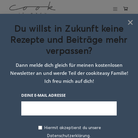
×
Du willst in Zukunft keine
Schlagwort:
Rezepte und Beiträge mehr
backen mit
verpassen?
marillen
Dann melde dich gleich für meinen kostenlosen
Newsletter an und werde Teil der cookiteasy Familie!
Ich freu mich auf dich!
DEINE E-MAIL ADRESSE
Hiermit akzeptierst du unsere
Datenschutzerklärung.