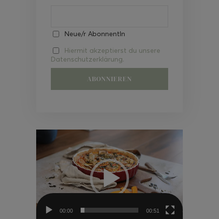
Neue/r AbonnentIn
Hiermit akzeptierst du unsere
Datenschutzerklärung.
Video-
Player
00:00
00:51