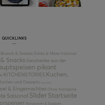
QUICKLINKS
Brunch & Snacks
Drinks & More
Frühstück
 & Snacks
Geschenke aus der
uptspeisen pikant
Kuchen,
KITCHENSTORIES
e
Kuchen und Desserts
Kulinarik
gsel & Eingemachtes
Ohne Kategorie
Slider
Startseite
te
Saisonal
orspeisen
Vorspeisen & Suppen