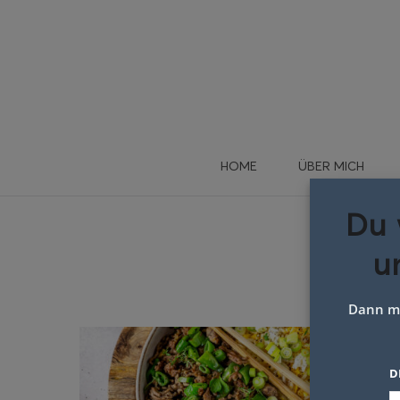
HOME
ÜBER MICH
Du 
u
Schl
Dann me
D