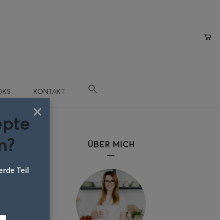
OKS
KONTAKT
×
epte
n?
ÜBER MICH
rde Teil