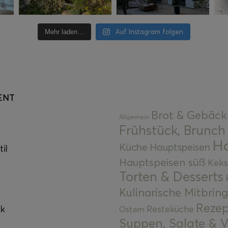
Auf Instagram folgen
Mehr laden…
ENT
Brot & Gebäck
Allgemein
Frühstück, Brunch
Ha
Küche
Hauptspeisen
il
Hauptspeisen süß
Keks
Torten & Desserts
Kulinarische Mitbrin
Rezep
ok
Resteküche
Ostern
Suppen, Salate & V