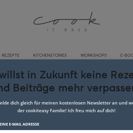
REZEPTE
KITCHENSTORIES
WORKSHOPS
E-BO
willst in Zukunft keine Rez
nd Beiträge mehr verpasse
agwort:
Asia
lde dich gleich für meinen kostenlosen Newsletter an und we
der cookiteasy Familie! Ich freu mich auf dich!
EINE E-MAIL ADRESSE