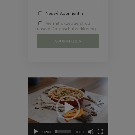
Neue/r AbonnentIn
Hiermit akzeptierst du
unsere Datenschutzerklärung.
Video-
Player
00:00
00:51