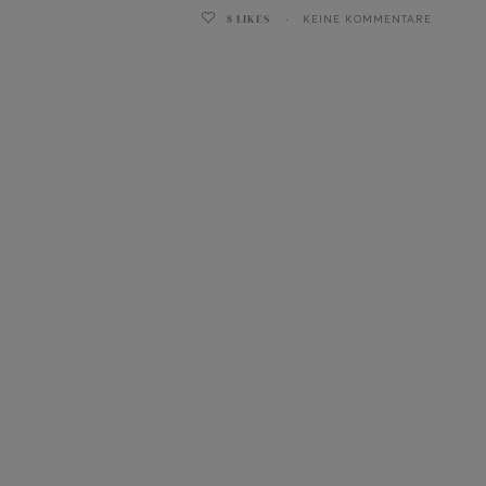
8
LIKES
KEINE KOMMENTARE
ghurt-Eis am Stil