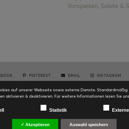
Vorspeisen, Salate &
EBOOK
PINTEREST
EMAIL
INSTAGRAM
© cookiteasy.at by Simone Kemptner | powered by
ECKER Digital IT Solutions
ies auf unserer Webseite sowie externe Dienste. Standardmäßig sin
en aktivieren & deaktivieren. Für weitere Informationen lesen Sie
ell
Statistik
Externe
✓ Akzeptieren
Auswahl speichern