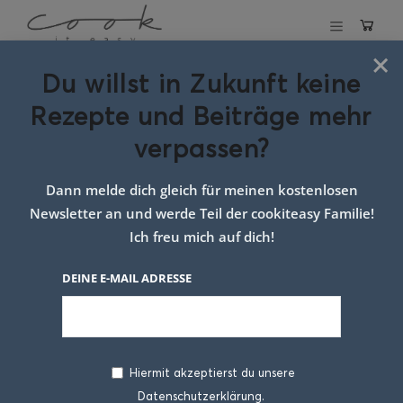
×
Du willst in Zukunft keine
Schlagwort:
Rezepte und Beiträge mehr
arancini mit
verpassen?
mozzarella
Dann melde dich gleich für meinen kostenlosen
Newsletter an und werde Teil der cookiteasy Familie!
Ich freu mich auf dich!
DEINE E-MAIL ADRESSE
Hiermit akzeptierst du unsere
Datenschutzerklärung.