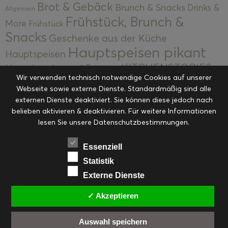
Brot & Gebäck
Brunch & Snacks
Drinks &
Allgemein
Frühstück, Brunch &
More
Frühstück
Snacks
Geschenke aus der Küche
Hauptspeisen pikant
Hauptspeisen
KITCHENSTORIES
Hauptspeisen süß
Kekse
Wir verwenden technisch notwendige Cookies auf unserer
Kuchen, Torten & Desserts
Kuchen und
Webseite sowie externe Dienste. Standardmäßig sind alle
Kulinarische Mitbringsel &
Desserts
externen Dienste deaktiviert. Sie können diese jedoch nach
Kulinarik
Eingemachtes
belieben aktivieren & deaktivieren. Für weitere Informationen
Resteküche
Ohne Kategorie
Ostern
lesen Sie unsere Datenschutzbestimmungen.
Slider
Startseite
Rezepte
Saisonal
Suppen, Salate & Vorspeisen
Vorspeisen &
Essenziell
Vorspeisen, Salate & Suppen
Suppen
Statistik
Weihnachten
Externe Dienste
Workshops & Events
✓ Akzeptieren
Auswahl speichern