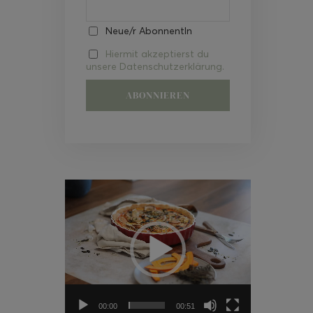
Neue/r AbonnentIn
Hiermit akzeptierst du
unsere Datenschutzerklärung.
Video-
Player
00:00
00:51