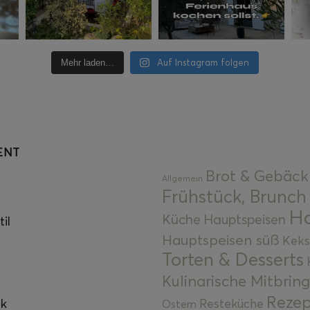
Auf Instagram folgen
Mehr laden…
ENT
Brot & Gebäck
Allgemein
Frühstück, Brunch
Ha
Küche
Hauptspeisen
il
Hauptspeisen süß
Keks
Torten & Desserts
Kulinarische Mitbrin
Rezep
ok
Resteküche
Ostern