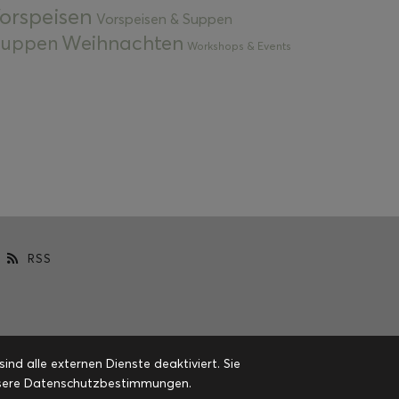
orspeisen
Vorspeisen & Suppen
Weihnachten
 Suppen
Workshops & Events
RSS
d alle externen Dienste deaktiviert. Sie
 unsere Datenschutzbestimmungen.