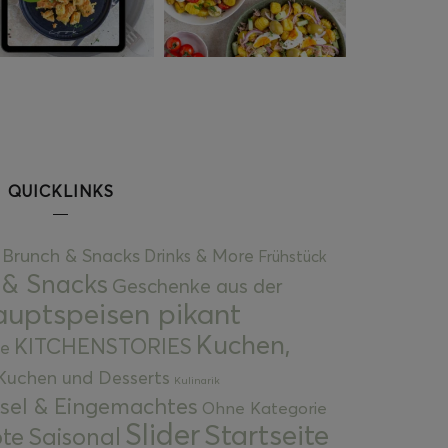
QUICKLINKS
Brunch & Snacks
Drinks & More
Frühstück
 & Snacks
Geschenke aus der
uptspeisen pikant
Kuchen,
KITCHENSTORIES
e
Kuchen und Desserts
Kulinarik
gsel & Eingemachtes
Ohne Kategorie
Slider
Startseite
te
Saisonal