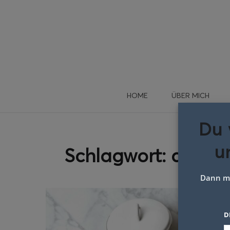
HOME
ÜBER MICH
Du 
u
Schlagwort:
apfelp
Dann me
D