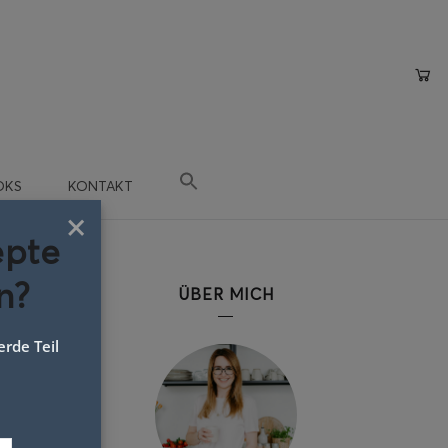
OKS
KONTAKT
×
epte
n?
ÜBER MICH
rde Teil