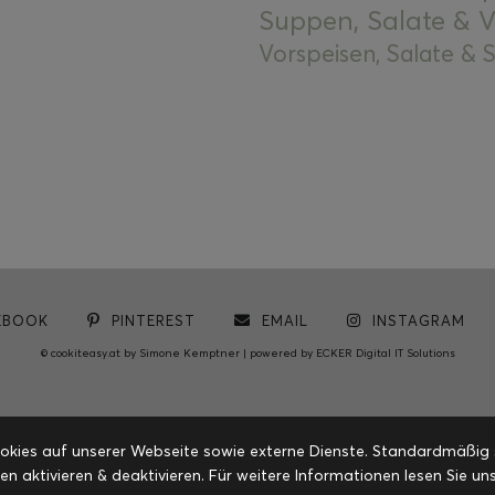
Suppen, Salate & V
Vorspeisen, Salate &
EBOOK
PINTEREST
EMAIL
INSTAGRAM
© cookiteasy.at by Simone Kemptner | powered by
ECKER Digital IT Solutions
ies auf unserer Webseite sowie externe Dienste. Standardmäßig sin
en aktivieren & deaktivieren. Für weitere Informationen lesen Sie