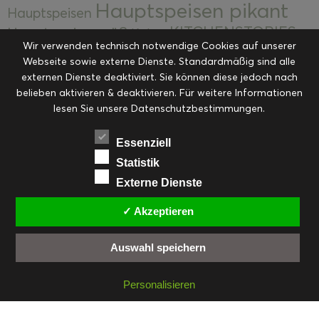
Hauptspeisen pikant
Hauptspeisen
KITCHENSTORIES
Hauptspeisen süß
Kekse
Wir verwenden technisch notwendige Cookies auf unserer
Kuchen, Torten & Desserts
Kuchen und
Webseite sowie externe Dienste. Standardmäßig sind alle
Kulinarische Mitbringsel &
Desserts
externen Dienste deaktiviert. Sie können diese jedoch nach
Kulinarik
Eingemachtes
belieben aktivieren & deaktivieren. Für weitere Informationen
Resteküche
Ohne Kategorie
Ostern
lesen Sie unsere Datenschutzbestimmungen.
Slider
Startseite
Rezepte
Saisonal
Suppen, Salate & Vorspeisen
Vorspeisen &
Essenziell
Vorspeisen, Salate & Suppen
Suppen
Statistik
Weihnachten
Externe Dienste
Workshops & Events
✓ Akzeptieren
Auswahl speichern
FACEBOOK
PINTEREST
EMAIL
INSTAGRAM
RSS
Personalisieren
© cookiteasy.at by Simone Kemptner | powered by
ECKER Digital IT Solutions