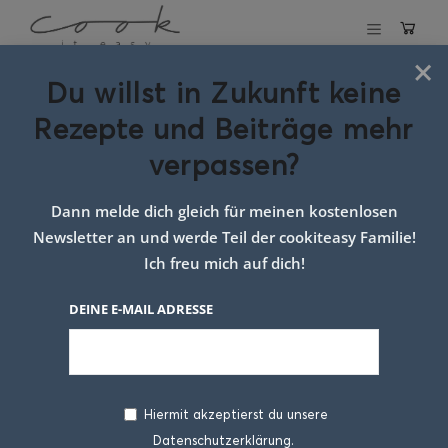
×
Du willst in Zukunft keine
Schlagwort:
Rezepte und Beiträge mehr
Abwechslung
verpassen?
Dann melde dich gleich für meinen kostenlosen
Newsletter an und werde Teil der cookiteasy Familie!
Ich freu mich auf dich!
DEINE E-MAIL ADRESSE
Hiermit akzeptierst du unsere
Datenschutzerklärung.