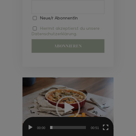
Neue/r AbonnentIn
Hiermit akzeptierst du unsere
Datenschutzerklärung.
Video-
Player
00:00
00:51