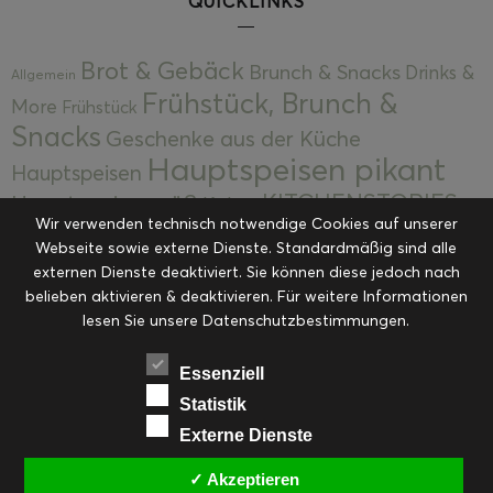
QUICKLINKS
Brot & Gebäck
Brunch & Snacks
Drinks &
Allgemein
Frühstück, Brunch &
More
Frühstück
Snacks
Geschenke aus der Küche
Hauptspeisen pikant
Hauptspeisen
KITCHENSTORIES
Hauptspeisen süß
Kekse
Wir verwenden technisch notwendige Cookies auf unserer
Kuchen, Torten & Desserts
Kuchen und
Webseite sowie externe Dienste. Standardmäßig sind alle
Kulinarische Mitbringsel &
Desserts
externen Dienste deaktiviert. Sie können diese jedoch nach
Kulinarik
Eingemachtes
belieben aktivieren & deaktivieren. Für weitere Informationen
Resteküche
Ohne Kategorie
Ostern
lesen Sie unsere Datenschutzbestimmungen.
Slider
Startseite
Rezepte
Saisonal
Suppen, Salate & Vorspeisen
Vorspeisen &
Essenziell
Vorspeisen, Salate & Suppen
Suppen
Statistik
Weihnachten
Externe Dienste
Workshops & Events
✓ Akzeptieren