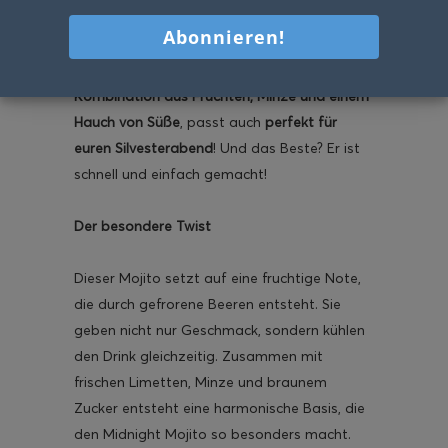
Tages ein
kleines Highlight
, das den Abend
besonders macht. Der
Midnight Mojito
ist
genau das Richtige: Eine
erfrischende
Kombination aus Früchten, Minze und einem
Hauch von Süße
, passt auch
perfekt für
euren Silvesterabend
! Und das Beste? Er ist
schnell und einfach gemacht!
Der besondere Twist
Dieser Mojito setzt auf eine fruchtige Note,
die durch gefrorene Beeren entsteht. Sie
geben nicht nur Geschmack, sondern kühlen
den Drink gleichzeitig. Zusammen mit
frischen Limetten, Minze und braunem
Zucker entsteht eine harmonische Basis, die
den Midnight Mojito so besonders macht.