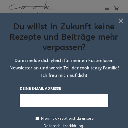
×
Du willst in Zukunft keine
Midnight Mojito
Rezepte und Beiträge mehr
verpassen?
27. DEZEMBER 2024
Dann melde dich gleich für meinen kostenlosen
Newsletter an und werde Teil der cookiteasy Familie!
Ich freu mich auf dich!
DEINE E-MAIL ADRESSE
Hiermit akzeptierst du unsere
Manchmal braucht es am Ende eines langen
Datenschutzerklärung.