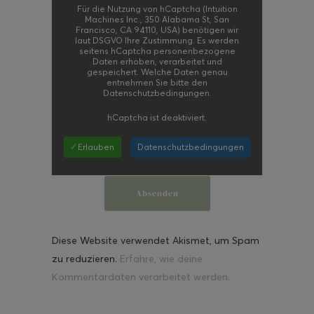
Für die Nutzung von hCaptcha (Intuition
Machines Inc., 350 Alabama St, San
Francisco, CA 94110, USA) benötigen wir
laut DSGVO Ihre Zustimmung. Es werden
seitens hCaptcha personenbezogene
Daten erhoben, verarbeitet und
gespeichert. Welche Daten genau
entnehmen Sie bitte den
Datenschutzbedingungen.
hCaptcha
ist deaktiviert.
✓ Erlauben
Datenschutzbedingungen
Diese Website verwendet Akismet, um Spam
zu reduzieren.
Erfahre, wie deine
Kommentardaten verarbeitet werden.