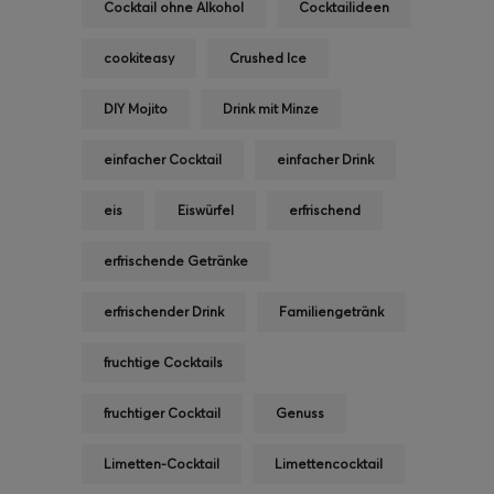
Cocktail ohne Alkohol
Cocktailideen
cookiteasy
Crushed Ice
DIY Mojito
Drink mit Minze
einfacher Cocktail
einfacher Drink
eis
Eiswürfel
erfrischend
erfrischende Getränke
erfrischender Drink
Familiengetränk
fruchtige Cocktails
fruchtiger Cocktail
Genuss
Limetten-Cocktail
Limettencocktail