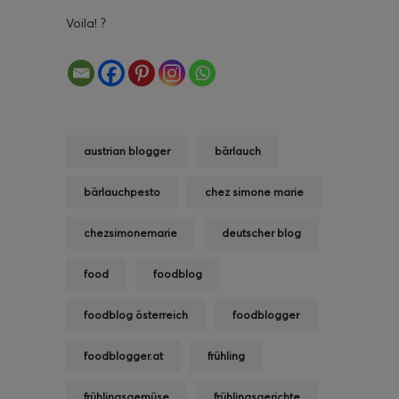
Voila! ?
austrian blogger
bärlauch
bärlauchpesto
chez simone marie
chezsimonemarie
deutscher blog
food
foodblog
foodblog österreich
foodblogger
foodblogger.at
frühling
frühlingsgemüse
frühlingsgerichte