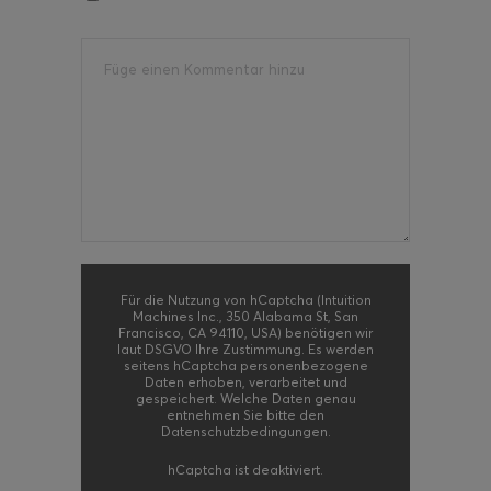
Für die Nutzung von hCaptcha (Intuition
Machines Inc., 350 Alabama St, San
Francisco, CA 94110, USA) benötigen wir
laut DSGVO Ihre Zustimmung. Es werden
seitens hCaptcha personenbezogene
Daten erhoben, verarbeitet und
gespeichert. Welche Daten genau
entnehmen Sie bitte den
Datenschutzbedingungen.
hCaptcha
ist deaktiviert.