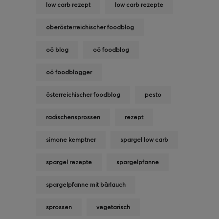
low carb rezept
low carb rezepte
oberösterreichischer foodblog
oö blog
oö foodblog
oö foodblogger
österreichischer foodblog
pesto
radischensprossen
rezept
simone kemptner
spargel low carb
spargel rezepte
spargelpfanne
spargelpfanne mit bärlauch
sprossen
vegetarisch