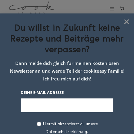
×
Du willst in Zukunft keine
Gemüsepfanne mit Pesto
Rezepte und Beiträge mehr
und Sprossen
verpassen?
12. APRIL 2017
Dann melde dich gleich für meinen kostenlosen
Newsletter an und werde Teil der cookiteasy Familie!
Ich freu mich auf dich!
DEINE E-MAIL ADRESSE
Hiermit akzeptierst du unsere
Datenschutzerklärung.