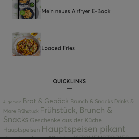
Mein neues Airfryer E-Book
Loaded Fries
QUICKLINKS
Brot & Gebäck
Brunch & Snacks
Drinks &
Allgemein
Frühstück, Brunch &
More
Frühstück
Snacks
Geschenke aus der Küche
Hauptspeisen pikant
Hauptspeisen
KITCHENSTORIES
Hauptspeisen süß
Kekse