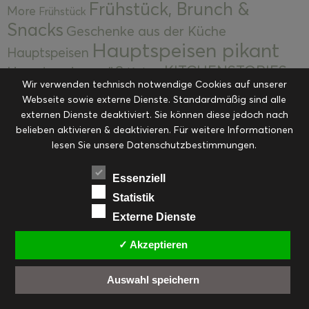
Frühstück, Brunch &
More
Frühstück
Snacks
Geschenke aus der Küche
Hauptspeisen pikant
Hauptspeisen
KITCHENSTORIES
Hauptspeisen süß
Kekse
Wir verwenden technisch notwendige Cookies auf unserer
Kuchen, Torten & Desserts
Kuchen und
Webseite sowie externe Dienste. Standardmäßig sind alle
Kulinarische Mitbringsel &
Desserts
externen Dienste deaktiviert. Sie können diese jedoch nach
Kulinarik
Eingemachtes
belieben aktivieren & deaktivieren. Für weitere Informationen
Resteküche
Ohne Kategorie
Ostern
lesen Sie unsere Datenschutzbestimmungen.
Slider
Startseite
Rezepte
Saisonal
Suppen, Salate & Vorspeisen
Vorspeisen &
Essenziell
Vorspeisen, Salate & Suppen
Suppen
Statistik
Weihnachten
Externe Dienste
Workshops & Events
✓ Akzeptieren
Auswahl speichern
FACEBOOK
PINTEREST
EMAIL