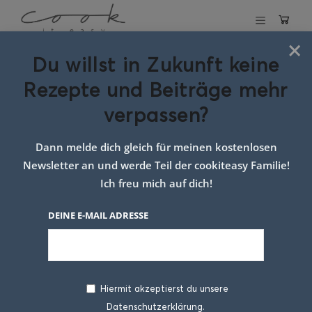
×
Du willst in Zukunft keine
Schlagwort:
Rezepte und Beiträge mehr
Zwetschgen
verpassen?
Röster
Dann melde dich gleich für meinen kostenlosen
Newsletter an und werde Teil der cookiteasy Familie!
Ich freu mich auf dich!
DEINE E-MAIL ADRESSE
Hiermit akzeptierst du unsere
Datenschutzerklärung.