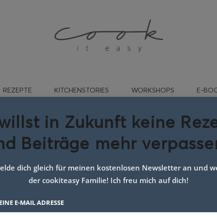
REZEPTE
KITCHENSTORIES
WORKSHOPS
E-BO
willst in Zukunft keine Rez
nd Beiträge mehr verpasse
zitronenkuchen saftig
lde dich gleich für meinen kostenlosen Newsletter an und we
der cookiteasy Familie! Ich freu mich auf dich!
EINE E-MAIL ADRESSE