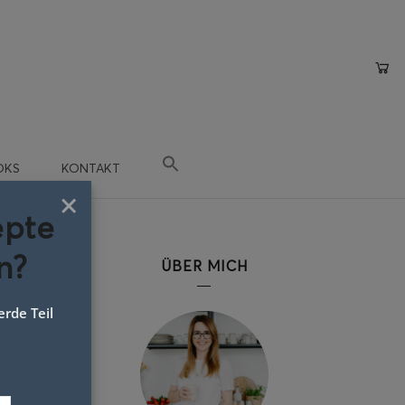
OKS
KONTAKT
×
epte
n?
ÜBER MICH
rde Teil