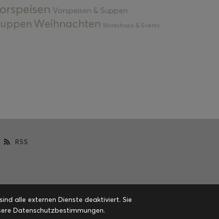
orspeisen
Vorspeisen & Suppen
Weihnachten
 Suppen
Workshops & Events
RSS
d alle externen Dienste deaktiviert. Sie
 unsere Datenschutzbestimmungen.