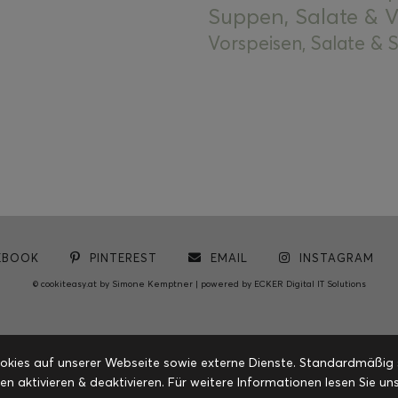
Suppen, Salate & V
Vorspeisen, Salate &
EBOOK
PINTEREST
EMAIL
INSTAGRAM
© cookiteasy.at by Simone Kemptner | powered by
ECKER Digital IT Solutions
ies auf unserer Webseite sowie externe Dienste. Standardmäßig sin
en aktivieren & deaktivieren. Für weitere Informationen lesen Sie