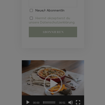
Neue/r AbonnentIn
Hiermit akzeptierst du
unsere Datenschutzerklärung.
Video-
Player
00:00
00:51