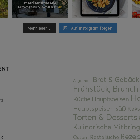
Auf Instagram folgen
Mehr laden…
ENT
Brot & Gebäck
Allgemein
Frühstück, Brunch
Ha
Küche
Hauptspeisen
il
Hauptspeisen süß
Keks
Torten & Desserts
Kulinarische Mitbrin
Rezep
ok
Resteküche
Ostern