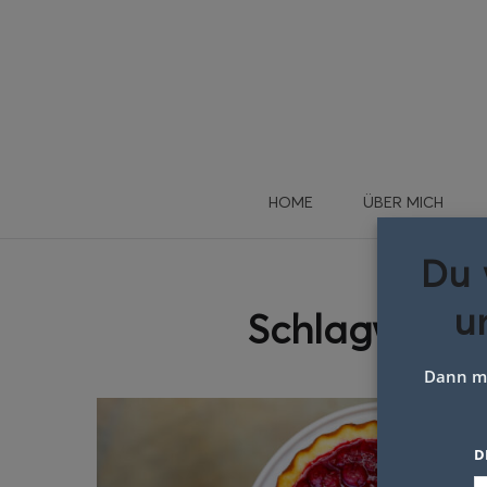
HOME
ÜBER MICH
Du 
u
Schlagwort:
Dann me
D