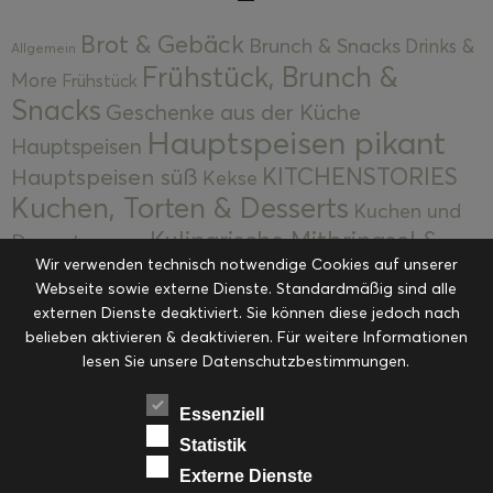
Brot & Gebäck
Brunch & Snacks
Drinks &
Allgemein
Frühstück, Brunch &
More
Frühstück
Snacks
Geschenke aus der Küche
Hauptspeisen pikant
Hauptspeisen
KITCHENSTORIES
Hauptspeisen süß
Kekse
Kuchen, Torten & Desserts
Kuchen und
Kulinarische Mitbringsel &
Desserts
Kulinarik
Wir verwenden technisch notwendige Cookies auf unserer
Eingemachtes
Resteküche
Ohne Kategorie
Ostern
Webseite sowie externe Dienste. Standardmäßig sind alle
Slider
Startseite
Rezepte
Saisonal
externen Dienste deaktiviert. Sie können diese jedoch nach
Suppen, Salate & Vorspeisen
belieben aktivieren & deaktivieren. Für weitere Informationen
Vorspeisen &
lesen Sie unsere Datenschutzbestimmungen.
Vorspeisen, Salate & Suppen
Suppen
Weihnachten
Workshops & Events
Essenziell
Statistik
Externe Dienste