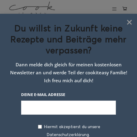
×
Du willst in Zukunft keine
Schlagwort:
Rezepte und Beiträge mehr
zitronenbutter
verpassen?
gemüse
Dann melde dich gleich für meinen kostenlosen
Newsletter an und werde Teil der cookiteasy Familie!
Ich freu mich auf dich!
DEINE E-MAIL ADRESSE
Hiermit akzeptierst du unsere
Datenschutzerklärung.