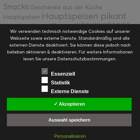
Snacks
Geschenke aus der Küche
Hauptspeisen pikant
Hauptspeisen
KITCHENSTORIES
Hauptspeisen süß
Kekse
Wir verwenden technisch notwendige Cookies auf unserer
Kuchen, Torten & Desserts
Kuchen und
Webseite sowie externe Dienste. Standardmäßig sind alle
Kulinarische Mitbringsel &
Desserts
externen Dienste deaktiviert. Sie können diese jedoch nach
Kulinarik
Eingemachtes
belieben aktivieren & deaktivieren. Für weitere Informationen
Resteküche
Ohne Kategorie
Ostern
lesen Sie unsere Datenschutzbestimmungen.
Slider
Startseite
Rezepte
Saisonal
Suppen, Salate & Vorspeisen
Vorspeisen &
Essenziell
Vorspeisen, Salate & Suppen
Suppen
Statistik
Weihnachten
Externe Dienste
Workshops & Events
✓ Akzeptieren
Auswahl speichern
FACEBOOK
PINTEREST
EMAIL
INSTAGRAM
RSS
Personalisieren