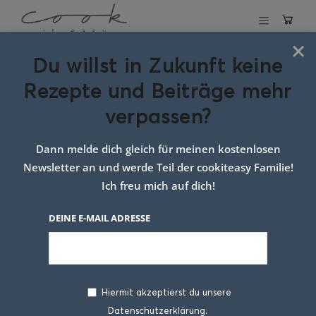
×
Du willst in Zukunft keine
Schlagwort:
Rezepte und Beiträge mehr
zitronen kuchen
verpassen?
sommer
Dann melde dich gleich für meinen kostenlosen
Newsletter an und werde Teil der cookiteasy Familie!
Ich freu mich auf dich!
DEINE E-MAIL ADRESSE
Hiermit akzeptierst du unsere
Datenschutzerklärung.