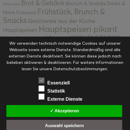
Brot & Gebäck
Brunch & Snacks
Drinks &
Allgemein
Frühstück, Brunch &
More
Frühstück
Snacks
Geschenke aus der Küche
Hauptspeisen pikant
Hauptspeisen
KITCHENSTORIES
Hauptspeisen süß
Kekse
Wir verwenden technisch notwendige Cookies auf unserer
Kuchen, Torten & Desserts
Kuchen und
Webseite sowie externe Dienste. Standardmäßig sind alle
Kulinarische Mitbringsel &
Desserts
externen Dienste deaktiviert. Sie können diese jedoch nach
Kulinarik
Eingemachtes
belieben aktivieren & deaktivieren. Für weitere Informationen
Resteküche
Ohne Kategorie
Ostern
lesen Sie unsere Datenschutzbestimmungen.
Slider
Startseite
Rezepte
Saisonal
Suppen, Salate & Vorspeisen
Vorspeisen &
Essenziell
Vorspeisen, Salate & Suppen
Suppen
Statistik
Weihnachten
Externe Dienste
Workshops & Events
✓ Akzeptieren
Auswahl speichern