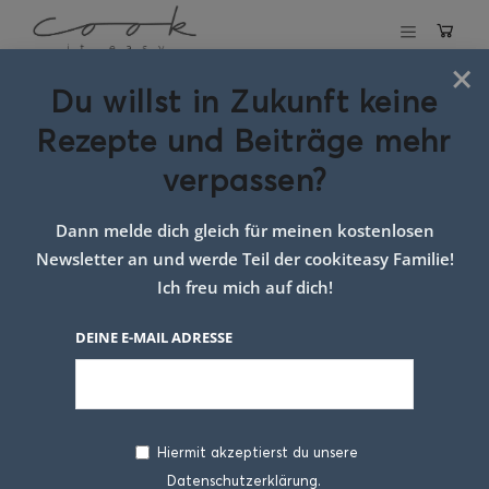
×
Du willst in Zukunft keine
Schlagwort:
zimt
Rezepte und Beiträge mehr
guglhupf
verpassen?
Dann melde dich gleich für meinen kostenlosen
Newsletter an und werde Teil der cookiteasy Familie!
Ich freu mich auf dich!
DEINE E-MAIL ADRESSE
Hiermit akzeptierst du unsere
Datenschutzerklärung.