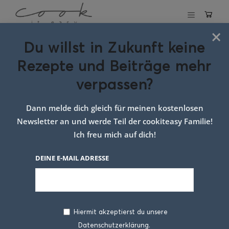
×
Du willst in Zukunft keine
Schlagwort:
zimt
Rezepte und Beiträge mehr
guglhupf mit
verpassen?
mandarinen
Dann melde dich gleich für meinen kostenlosen
google
Newsletter an und werde Teil der cookiteasy Familie!
Ich freu mich auf dich!
DEINE E-MAIL ADRESSE
Hiermit akzeptierst du unsere
Datenschutzerklärung.