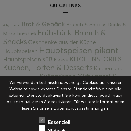
QUICKLINKS
Brot & Gebäck
Brunch & Snacks
Drinks &
Allgemein
Frühstück, Brunch &
More
Frühstück
Snacks
Geschenke aus der Küche
Hauptspeisen pikant
Hauptspeisen
KITCHENSTORIES
Hauptspeisen süß
Kekse
Kuchen, Torten & Desserts
Kuchen und
Kulinarische Mitbringsel &
Desserts
Kulinarik
Wir verwenden technisch notwendige Cookies auf unserer
Eingemachtes
Resteküche
Ohne Kategorie
Ostern
Webseite sowie externe Dienste. Standardmäßig sind alle
Slider
Startseite
Rezepte
Saisonal
externen Dienste deaktiviert. Sie können diese jedoch nach
Suppen, Salate & Vorspeisen
belieben aktivieren & deaktivieren. Für weitere Informationen
Vorspeisen &
lesen Sie unsere Datenschutzbestimmungen.
Vorspeisen, Salate & Suppen
Suppen
Weihnachten
Workshops & Events
Essenziell
Statistik