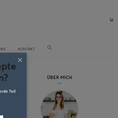
OKS
KONTAKT
×
epte
n?
ÜBER MICH
rde Teil