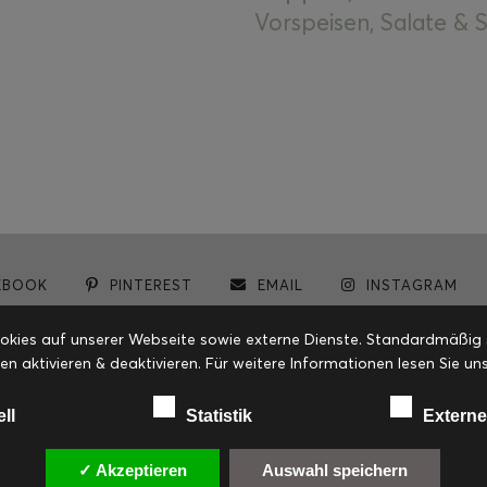
Vorspeisen, Salate &
EBOOK
PINTEREST
EMAIL
INSTAGRAM
© cookiteasy.at by Simone Kemptner | powered by
ECKER Digital IT Solutions
ies auf unserer Webseite sowie externe Dienste. Standardmäßig sin
en aktivieren & deaktivieren. Für weitere Informationen lesen Sie
ell
Statistik
Externe
✓ Akzeptieren
Auswahl speichern