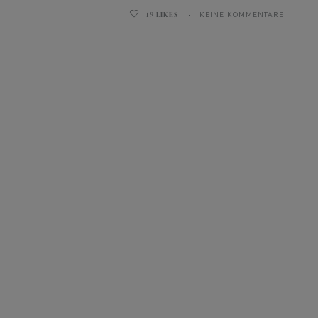
19
LIKES
KEINE KOMMENTARE
ghurt-Eis am Stil