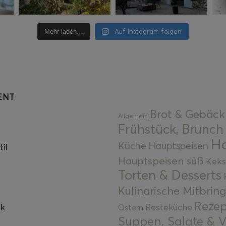
Auf Instagram folgen
Mehr laden…
ENT
Brot & Gebäck
Allgemein
Frühstück, Brunch
Ha
Küche
Hauptspeisen
il
Hauptspeisen süß
Keks
Torten & Desserts
Kulinarische Mitbrin
Rezep
ok
Resteküche
Ostern
Suppen, Salate & V