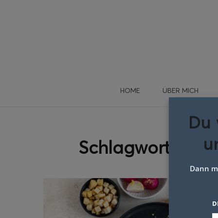
HOME
ÜBER MICH
Du 
u
Schlagwort:
vege
Dann me
D