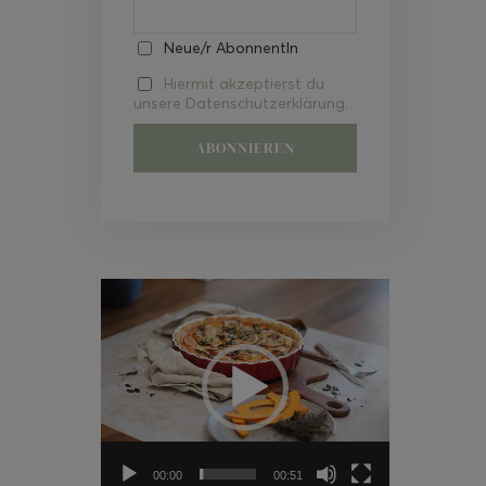
Neue/r AbonnentIn
Hiermit akzeptierst du
unsere Datenschutzerklärung.
Video-
Player
00:00
00:51