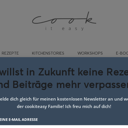
REZEPTE
KITCHENSTORIES
WORKSHOPS
E-BO
willst in Zukunft keine Rez
nd Beiträge mehr verpasse
tarisches gericht einfach
lde dich gleich für meinen kostenlosen Newsletter an und we
der cookiteasy Familie! Ich freu mich auf dich!
EINE E-MAIL ADRESSE