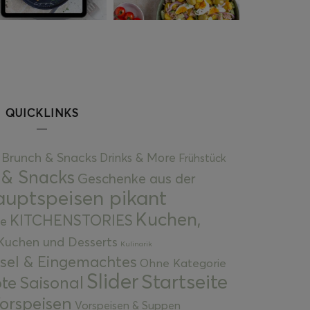
QUICKLINKS
Brunch & Snacks
Drinks & More
Frühstück
 & Snacks
Geschenke aus der
uptspeisen pikant
Kuchen,
KITCHENSTORIES
e
Kuchen und Desserts
Kulinarik
gsel & Eingemachtes
Ohne Kategorie
Slider
Startseite
te
Saisonal
orspeisen
Vorspeisen & Suppen