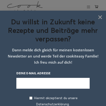
×
Du willst in Zukunft keine
Schlagwort:
Rezepte und Beiträge mehr
vegetarisches
verpassen?
alltagsgericht
Dann melde dich gleich für meinen kostenlosen
Newsletter an und werde Teil der cookiteasy Familie!
Ich freu mich auf dich!
DEINE E-MAIL ADRESSE
Hiermit akzeptierst du unsere
Datenschutzerklärung.