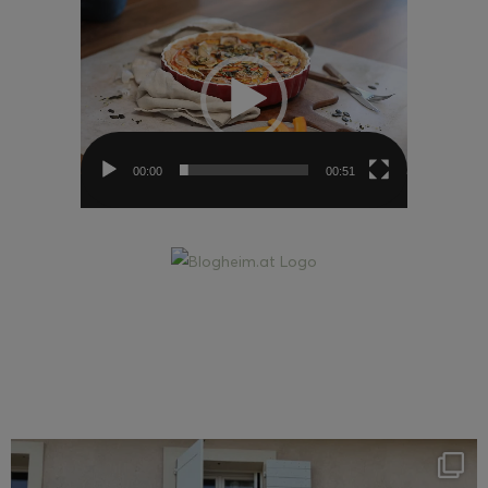
Video-
Player
00:00
00:51