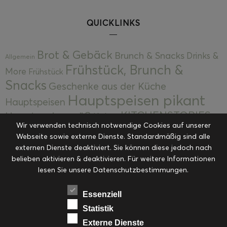
QUICKLINKS
Brot & Gebäck
Brunch & Snacks
Drinks &
Allgemein
Frühstück, Brunch &
More
Frühstück
Snacks
Geschenke aus der Küche
Hauptspeisen pikant
Hauptspeisen
KITCHENSTORIES
Hauptspeisen süß
Kekse
Wir verwenden technisch notwendige Cookies auf unserer
Kuchen, Torten & Desserts
Kuchen und
Webseite sowie externe Dienste. Standardmäßig sind alle
Kulinarische Mitbringsel &
Desserts
externen Dienste deaktiviert. Sie können diese jedoch nach
Kulinarik
Eingemachtes
belieben aktivieren & deaktivieren. Für weitere Informationen
Resteküche
Ohne Kategorie
Ostern
lesen Sie unsere Datenschutzbestimmungen.
Slider
Startseite
Rezepte
Saisonal
Suppen, Salate & Vorspeisen
Vorspeisen &
Essenziell
Vorspeisen, Salate & Suppen
Suppen
Statistik
Weihnachten
Externe Dienste
Workshops & Events