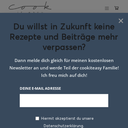
×
Du willst in Zukunft keine
Schlagwort:
Rezepte und Beiträge mehr
vegetarisch
verpassen?
kochen einfach
Dann melde dich gleich für meinen kostenlosen
Newsletter an und werde Teil der cookiteasy Familie!
Ich freu mich auf dich!
DEINE E-MAIL ADRESSE
Hiermit akzeptierst du unsere
Datenschutzerklärung.