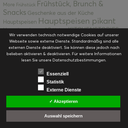
Frühstück, Brunch &
More
Frühstück
Snacks
Geschenke aus der Küche
Hauptspeisen pikant
Hauptspeisen
KITCHENSTORIES
Hauptspeisen süß
Kekse
Wir verwenden technisch notwendige Cookies auf unserer
Kuchen, Torten & Desserts
Kuchen und
Webseite sowie externe Dienste. Standardmäßig sind alle
Kulinarische Mitbringsel &
Desserts
externen Dienste deaktiviert. Sie können diese jedoch nach
Kulinarik
Eingemachtes
belieben aktivieren & deaktivieren. Für weitere Informationen
Resteküche
Ohne Kategorie
Ostern
lesen Sie unsere Datenschutzbestimmungen.
Slider
Startseite
Rezepte
Saisonal
Suppen, Salate & Vorspeisen
Vorspeisen &
Essenziell
Vorspeisen, Salate & Suppen
Suppen
Statistik
Weihnachten
Externe Dienste
Workshops & Events
✓ Akzeptieren
Auswahl speichern
FACEBOOK
PINTEREST
EMAIL