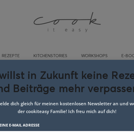
REZEPTE
KITCHENSTORIES
WORKSHOPS
E-BO
willst in Zukunft keine Rez
nd Beiträge mehr verpasse
ackene nudeln mit kürbis
lde dich gleich für meinen kostenlosen Newsletter an und we
der cookiteasy Familie! Ich freu mich auf dich!
EINE E-MAIL ADRESSE