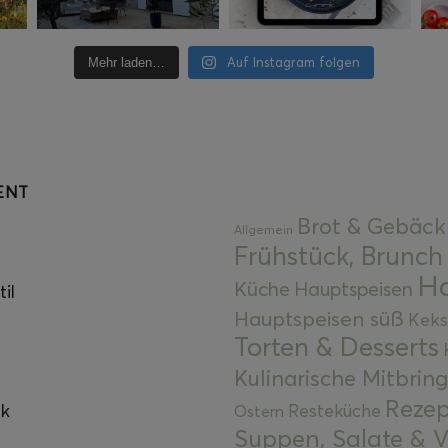
Auf Instagram folgen
Mehr laden…
ENT
Brot & Gebäck
Allgemein
Frühstück, Brunch
Ha
Küche
Hauptspeisen
il
Hauptspeisen süß
Keks
Torten & Desserts
Kulinarische Mitbrin
Rezep
ok
Resteküche
Ostern
Suppen, Salate & V