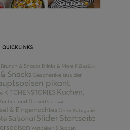
QUICKLINKS
Brunch & Snacks
Drinks & More
Frühstück
 & Snacks
Geschenke aus der
uptspeisen pikant
Kuchen,
KITCHENSTORIES
e
Kuchen und Desserts
Kulinarik
gsel & Eingemachtes
Ohne Kategorie
Slider
Startseite
te
Saisonal
orspeisen
Vorspeisen & Suppen