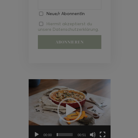
Neue/r AbonnentIn
Hiermit akzeptierst du
unsere Datenschutzerklärung.
Video-
Player
00:00
00:51