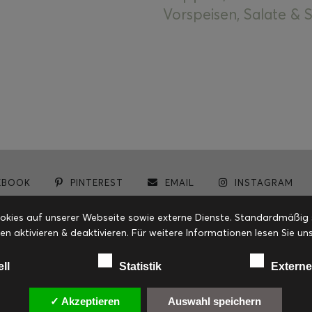
Vorspeisen, Salate &
EBOOK
PINTEREST
EMAIL
INSTAGRAM
© cookiteasy.at by Simone Kemptner | powered by
ECKER Digital IT Solutions
ies auf unserer Webseite sowie externe Dienste. Standardmäßig sin
en aktivieren & deaktivieren. Für weitere Informationen lesen Sie
ell
Statistik
Externe
✓ Akzeptieren
Auswahl speichern