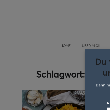
HOME
ÜBER MICH
Du 
u
Schlagwort:
überb
Dann me
D