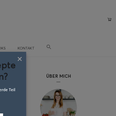
OKS
KONTAKT
×
epte
n?
ÜBER MICH
rde Teil