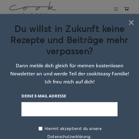
×
Du willst in Zukunft keine
Schlagwort:
Rezepte und Beiträge mehr
tropische süße
verpassen?
bällchen
Dann melde dich gleich für meinen kostenlosen
Newsletter an und werde Teil der cookiteasy Familie!
Ich freu mich auf dich!
DEINE E-MAIL ADRESSE
Hiermit akzeptierst du unsere
Datenschutzerklärung.