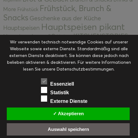
Allgemein
Frühstück, Brunch &
More
Frühstück
Snacks
Geschenke aus der Küche
Hauptspeisen pikant
Hauptspeisen
KITCHENSTORIES
Hauptspeisen süß
Kekse
Wir verwenden technisch notwendige Cookies auf unserer
Kuchen, Torten & Desserts
Kuchen und
Webseite sowie externe Dienste. Standardmäßig sind alle
Kulinarische Mitbringsel &
Desserts
externen Dienste deaktiviert. Sie können diese jedoch nach
Kulinarik
Eingemachtes
belieben aktivieren & deaktivieren. Für weitere Informationen
Resteküche
Ohne Kategorie
Ostern
lesen Sie unsere Datenschutzbestimmungen.
Slider
Startseite
Rezepte
Saisonal
Suppen, Salate & Vorspeisen
Vorspeisen &
Essenziell
Vorspeisen, Salate & Suppen
Suppen
Statistik
Weihnachten
Externe Dienste
Workshops & Events
✓ Akzeptieren
Auswahl speichern
FACEBOOK
PINTEREST
EMAIL