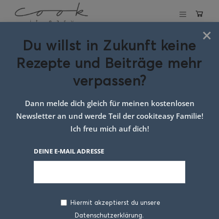
×
Du willst in Zukunft keine
Schlagwort:
Rezepte und Beiträge mehr
traditionelles
verpassen?
essen
Dann melde dich gleich für meinen kostenlosen
Newsletter an und werde Teil der cookiteasy Familie!
Ich freu mich auf dich!
DEINE E-MAIL ADRESSE
Hiermit akzeptierst du unsere
Datenschutzerklärung.