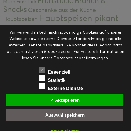
Frühstück, Brunch &
More
Frühstück
Snacks
Geschenke aus der Küche
Hauptspeisen pikant
Hauptspeisen
KITCHENSTORIES
Hauptspeisen süß
Kekse
Wir verwenden technisch notwendige Cookies auf unserer
Kuchen, Torten & Desserts
Kuchen und
Webseite sowie externe Dienste. Standardmäßig sind alle
Kulinarische Mitbringsel &
Desserts
externen Dienste deaktiviert. Sie können diese jedoch nach
Kulinarik
Eingemachtes
belieben aktivieren & deaktivieren. Für weitere Informationen
Resteküche
Ohne Kategorie
Ostern
lesen Sie unsere Datenschutzbestimmungen.
Slider
Startseite
Rezepte
Saisonal
Suppen, Salate & Vorspeisen
Vorspeisen &
Essenziell
Vorspeisen, Salate & Suppen
Suppen
Statistik
Weihnachten
Externe Dienste
Workshops & Events
✓ Akzeptieren
Auswahl speichern
FACEBOOK
PINTEREST
EMAIL
INSTAGRAM
RSS
Personalisieren