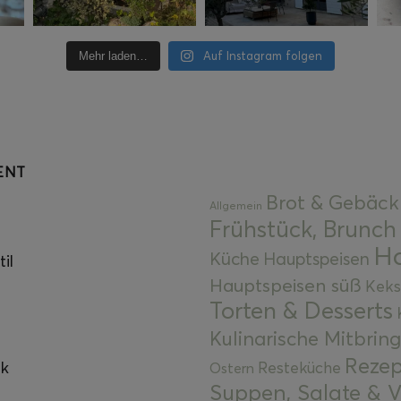
Auf Instagram folgen
Mehr laden…
ENT
Brot & Gebäck
Allgemein
Frühstück, Brunch
Ha
Küche
Hauptspeisen
il
Hauptspeisen süß
Keks
Torten & Desserts
Kulinarische Mitbrin
Rezep
ok
Resteküche
Ostern
Suppen, Salate & V