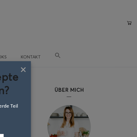
OKS
KONTAKT
×
epte
n?
ÜBER MICH
rde Teil