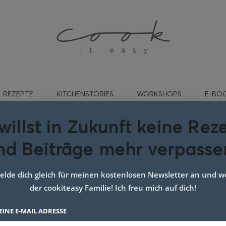
REZEPTE
KITCHENSTORIES
WORKSHOPS
E-BO
willst in Zukunft keine Rez
nd Beiträge mehr verpasse
tionelle Weihnachtsrezepte
lde dich gleich für meinen kostenlosen Newsletter an und we
der cookiteasy Familie! Ich freu mich auf dich!
EINE E-MAIL ADRESSE