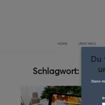
HOME
ÜBER MICH
Du 
u
Schlagwort:
tradi
Dann me
D