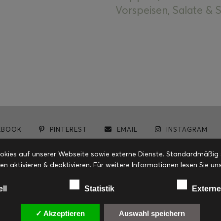
Vorspeisen, Salate &
EBOOK
PINTEREST
EMAIL
INSTAGRAM
© cookiteasy.at by Simone Kemptner | powered by
ECKER Digital IT Solutions
ies auf unserer Webseite sowie externe Dienste. Standardmäßig sin
en aktivieren & deaktivieren. Für weitere Informationen lesen Sie
ell
Statistik
Externe
✓ Akzeptieren
Auswahl speichern