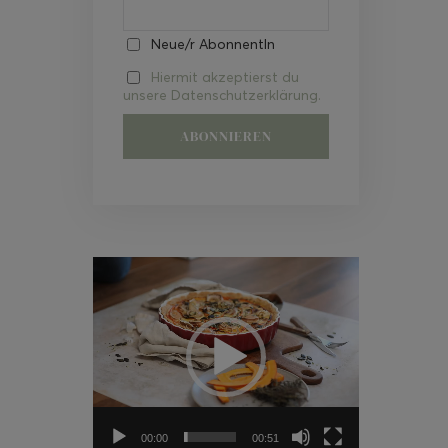
Neue/r AbonnentIn
Hiermit akzeptierst du
unsere Datenschutzerklärung.
Video-
Player
00:00
00:51