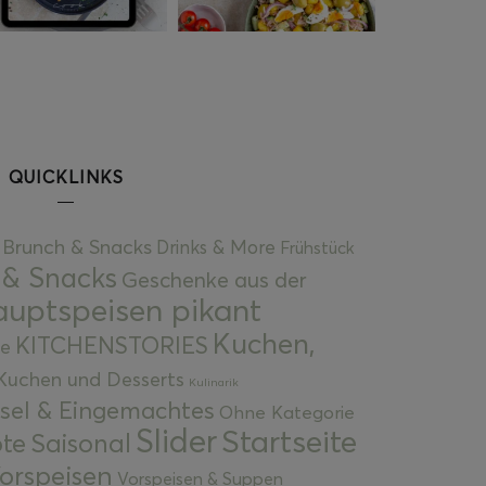
QUICKLINKS
Brunch & Snacks
Drinks & More
Frühstück
 & Snacks
Geschenke aus der
uptspeisen pikant
Kuchen,
KITCHENSTORIES
e
Kuchen und Desserts
Kulinarik
gsel & Eingemachtes
Ohne Kategorie
Slider
Startseite
te
Saisonal
orspeisen
Vorspeisen & Suppen