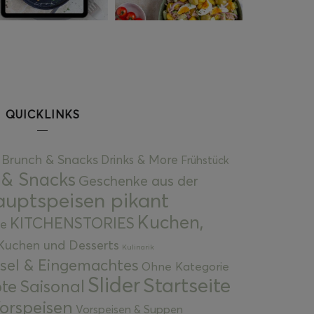
QUICKLINKS
Brunch & Snacks
Drinks & More
Frühstück
 & Snacks
Geschenke aus der
uptspeisen pikant
Kuchen,
KITCHENSTORIES
e
Kuchen und Desserts
Kulinarik
gsel & Eingemachtes
Ohne Kategorie
Slider
Startseite
te
Saisonal
orspeisen
Vorspeisen & Suppen