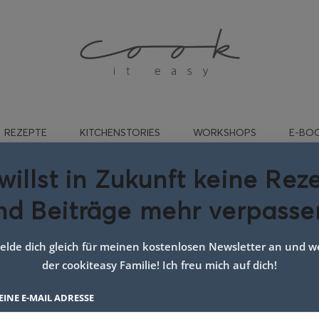
REZEPTE
KITCHENSTORIES
WORKSHOPS
E-BO
willst in Zukunft keine Rez
nd Beiträge mehr verpasse
t:
topfenheidelbeer
lde dich gleich für meinen kostenlosen Newsletter an und we
der cookiteasy Familie! Ich freu mich auf dich!
EINE E-MAIL ADRESSE