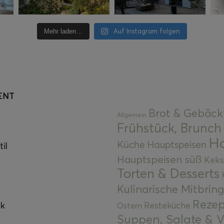
Auf Instagram folgen
Mehr laden…
ENT
Brot & Gebäck
Allgemein
Frühstück, Brunch
Ha
Küche
Hauptspeisen
il
Hauptspeisen süß
Keks
Torten & Desserts
Kulinarische Mitbrin
Rezep
ok
Resteküche
Ostern
Suppen, Salate & V