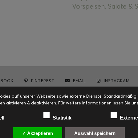
Vorspeisen, Salate &
EBOOK
PINTEREST
EMAIL
INSTAGRAM
© cookiteasy.at by Simone Kemptner | powered by
ECKER Digital IT Solutions
ies auf unserer Webseite sowie externe Dienste. Standardmäßig sin
en aktivieren & deaktivieren. Für weitere Informationen lesen Sie
ell
Statistik
Externe
✓ Akzeptieren
Auswahl speichern