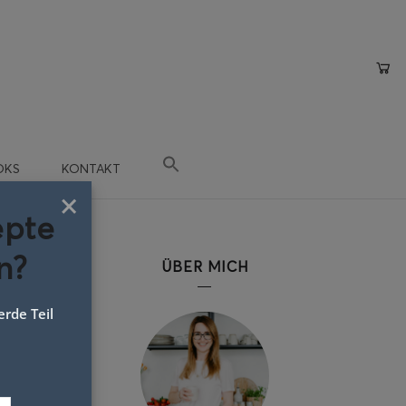
OKS
KONTAKT
×
epte
n?
ÜBER MICH
rde Teil