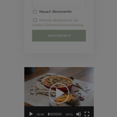
Neue/r AbonnentIn
Hiermit akzeptierst du
unsere Datenschutzerklärung.
Video-
Player
00:00
00:51