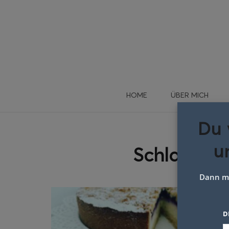
HOME
ÜBER MICH
Du 
u
Schlagwor
Dann me
D