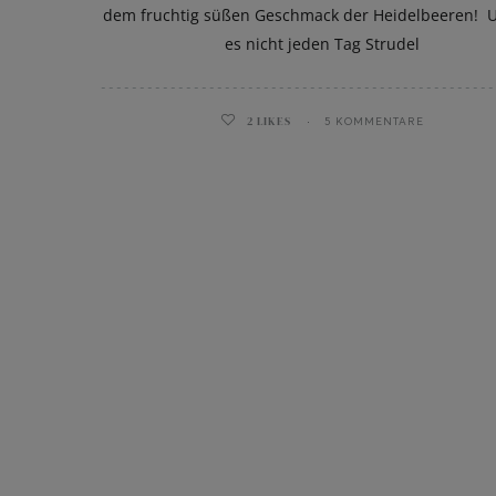
dem fruchtig süßen Geschmack der Heidelbeeren! 
es nicht jeden Tag Strudel
2
LIKES
5 KOMMENTARE
ghurt-Eis am Stil