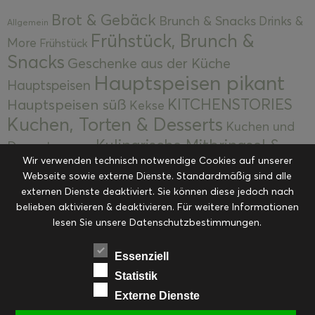
Brot & Gebäck
Brunch & Snacks
Drinks &
Allgemein
Frühstück, Brunch &
More
Frühstück
Snacks
Geschenke aus der Küche
Hauptspeisen pikant
Hauptspeisen
KITCHENSTORIES
Hauptspeisen süß
Kekse
Kuchen, Torten & Desserts
Kuchen und
Kulinarische Mitbringsel &
Desserts
Kulinarik
Wir verwenden technisch notwendige Cookies auf unserer
Eingemachtes
Resteküche
Ohne Kategorie
Ostern
Webseite sowie externe Dienste. Standardmäßig sind alle
Slider
Startseite
Rezepte
Saisonal
externen Dienste deaktiviert. Sie können diese jedoch nach
Suppen, Salate & Vorspeisen
belieben aktivieren & deaktivieren. Für weitere Informationen
Vorspeisen &
lesen Sie unsere Datenschutzbestimmungen.
Vorspeisen, Salate & Suppen
Suppen
Weihnachten
Workshops & Events
Essenziell
Statistik
Externe Dienste