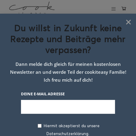
×
Du willst in Zukunft keine
Schlagwort:
Rezepte und Beiträge mehr
topfen
verpassen?
mohnknödel mit
Dann melde dich gleich für meinen kostenlosen
himbeersauce
Newsletter an und werde Teil der cookiteasy Familie!
Ich freu mich auf dich!
DEINE E-MAIL ADRESSE
Hiermit akzeptierst du unsere
Datenschutzerklärung.