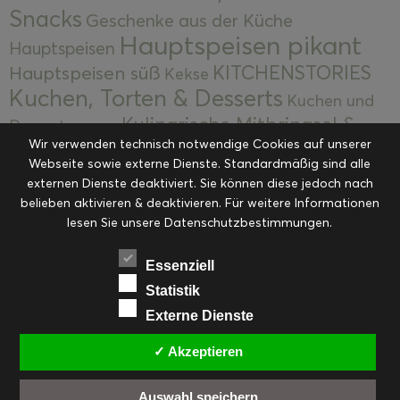
Snacks
Geschenke aus der Küche
Hauptspeisen pikant
Hauptspeisen
KITCHENSTORIES
Hauptspeisen süß
Kekse
Kuchen, Torten & Desserts
Kuchen und
Kulinarische Mitbringsel &
Desserts
Kulinarik
Wir verwenden technisch notwendige Cookies auf unserer
Eingemachtes
Resteküche
Ohne Kategorie
Ostern
Webseite sowie externe Dienste. Standardmäßig sind alle
Slider
Startseite
Rezepte
Saisonal
externen Dienste deaktiviert. Sie können diese jedoch nach
Suppen, Salate & Vorspeisen
belieben aktivieren & deaktivieren. Für weitere Informationen
Vorspeisen &
lesen Sie unsere Datenschutzbestimmungen.
Vorspeisen, Salate & Suppen
Suppen
Weihnachten
Workshops & Events
Essenziell
Statistik
Externe Dienste
✓ Akzeptieren
FACEBOOK
PINTEREST
EMAIL
INSTAGRAM
RSS
Auswahl speichern