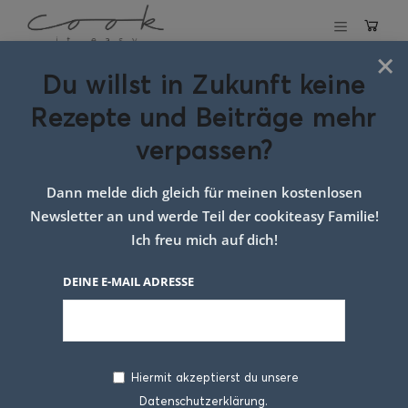
×
Du willst in Zukunft keine
Schlagwort:
Rezepte und Beiträge mehr
Tomatensuppe
verpassen?
kalt
Dann melde dich gleich für meinen kostenlosen
Newsletter an und werde Teil der cookiteasy Familie!
Ich freu mich auf dich!
DEINE E-MAIL ADRESSE
Hiermit akzeptierst du unsere
Datenschutzerklärung.