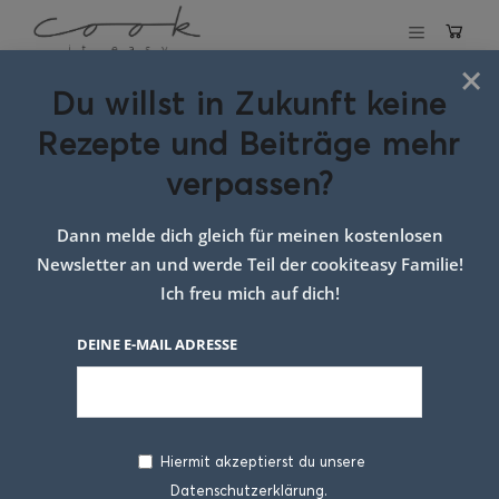
×
Du willst in Zukunft keine
Schlagwort:
Rezepte und Beiträge mehr
tomaten sauce
verpassen?
Dann melde dich gleich für meinen kostenlosen
Newsletter an und werde Teil der cookiteasy Familie!
Ich freu mich auf dich!
DEINE E-MAIL ADRESSE
Hiermit akzeptierst du unsere
Datenschutzerklärung.