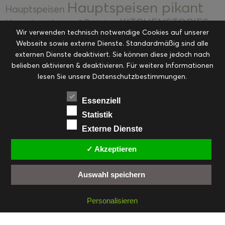
Hauptspeisen pikant
Hauptspeisen
KITCHENSTORIES
Hauptspeisen süß
Kekse
Wir verwenden technisch notwendige Cookies auf unserer
Kuchen, Torten & Desserts
Kuchen und
Webseite sowie externe Dienste. Standardmäßig sind alle
Kulinarische Mitbringsel &
Desserts
externen Dienste deaktiviert. Sie können diese jedoch nach
Kulinarik
Eingemachtes
belieben aktivieren & deaktivieren. Für weitere Informationen
Resteküche
Ohne Kategorie
Ostern
lesen Sie unsere Datenschutzbestimmungen.
Slider
Startseite
Rezepte
Saisonal
Suppen, Salate & Vorspeisen
Vorspeisen &
Essenziell
Vorspeisen, Salate & Suppen
Suppen
Statistik
Weihnachten
Externe Dienste
Workshops & Events
✓ Akzeptieren
Auswahl speichern
FACEBOOK
PINTEREST
EMAIL
INSTAGRAM
RSS
Personalisieren
© cookiteasy.at by Simone Kemptner | powered by
ECKER Digital IT Solutions