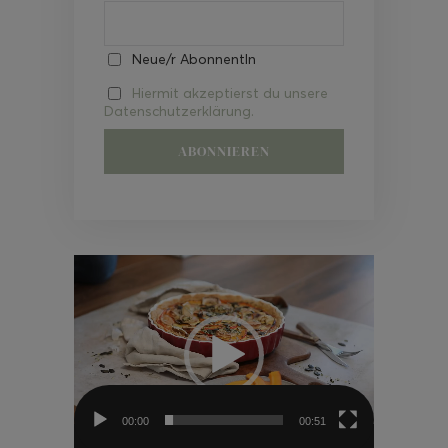
Neue/r AbonnentIn
Hiermit akzeptierst du unsere
Datenschutzerklärung.
Video-
Player
00:00
00:51