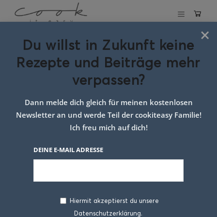
×
Du willst in Zukunft keine
Schlagwort:
Rezepte und Beiträge mehr
Tomaten-
verpassen?
Lasagne
Dann melde dich gleich für meinen kostenlosen
Newsletter an und werde Teil der cookiteasy Familie!
Ich freu mich auf dich!
DEINE E-MAIL ADRESSE
Hiermit akzeptierst du unsere
Datenschutzerklärung.