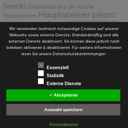
Snacks
Geschenke aus der Küche
Hauptspeisen pikant
Hauptspeisen
KITCHENSTORIES
Hauptspeisen süß
Kekse
Wir verwenden technisch notwendige Cookies auf unserer
Kuchen, Torten & Desserts
Kuchen und
Webseite sowie externe Dienste. Standardmäßig sind alle
Kulinarische Mitbringsel &
Desserts
externen Dienste deaktiviert. Sie können diese jedoch nach
Kulinarik
Eingemachtes
belieben aktivieren & deaktivieren. Für weitere Informationen
Resteküche
Ohne Kategorie
Ostern
lesen Sie unsere Datenschutzbestimmungen.
Slider
Startseite
Rezepte
Saisonal
Suppen, Salate & Vorspeisen
Vorspeisen &
Essenziell
Vorspeisen, Salate & Suppen
Suppen
Statistik
Weihnachten
Externe Dienste
Workshops & Events
✓ Akzeptieren
Auswahl speichern
FACEBOOK
PINTEREST
EMAIL
INSTAGRAM
RSS
Personalisieren