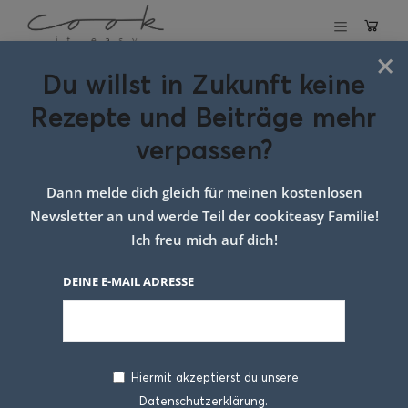
×
Du willst in Zukunft keine
Schlagwort:
Rezepte und Beiträge mehr
tomaten im glas
verpassen?
Dann melde dich gleich für meinen kostenlosen
Newsletter an und werde Teil der cookiteasy Familie!
Ich freu mich auf dich!
DEINE E-MAIL ADRESSE
Hiermit akzeptierst du unsere
Datenschutzerklärung.