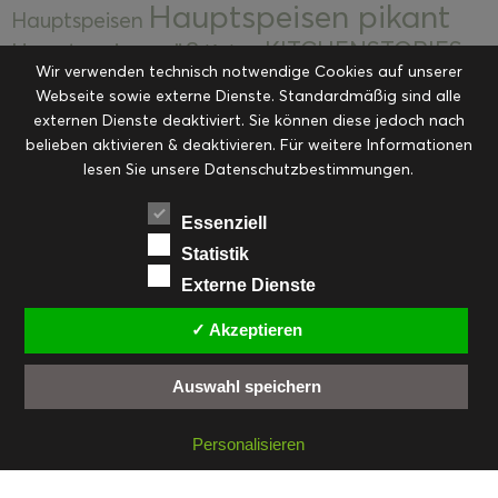
Hauptspeisen pikant
Hauptspeisen
KITCHENSTORIES
Hauptspeisen süß
Kekse
Wir verwenden technisch notwendige Cookies auf unserer
Kuchen, Torten & Desserts
Kuchen und
Webseite sowie externe Dienste. Standardmäßig sind alle
Kulinarische Mitbringsel &
Desserts
externen Dienste deaktiviert. Sie können diese jedoch nach
Kulinarik
Eingemachtes
belieben aktivieren & deaktivieren. Für weitere Informationen
Resteküche
Ohne Kategorie
Ostern
lesen Sie unsere Datenschutzbestimmungen.
Slider
Startseite
Rezepte
Saisonal
Suppen, Salate & Vorspeisen
Vorspeisen &
Essenziell
Vorspeisen, Salate & Suppen
Suppen
Statistik
Weihnachten
Externe Dienste
Workshops & Events
✓ Akzeptieren
Auswahl speichern
FACEBOOK
PINTEREST
EMAIL
INSTAGRAM
RSS
Personalisieren
© cookiteasy.at by Simone Kemptner | powered by
ECKER Digital IT Solutions