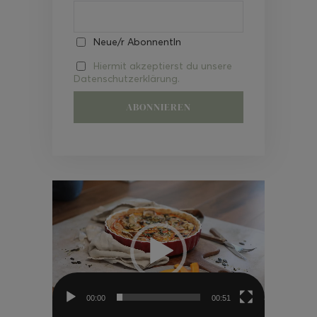
Neue/r AbonnentIn
Hiermit akzeptierst du unsere
Datenschutzerklärung.
Video-
Player
00:00
00:51