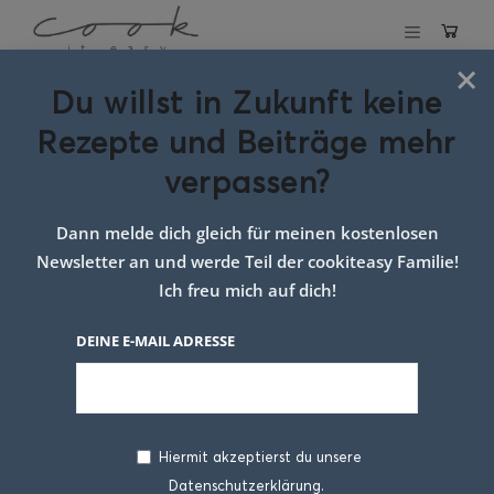
×
Du willst in Zukunft keine
Schlagwort:
Rezepte und Beiträge mehr
Toastgericht mit
verpassen?
Gemüse
Dann melde dich gleich für meinen kostenlosen
Newsletter an und werde Teil der cookiteasy Familie!
Ich freu mich auf dich!
DEINE E-MAIL ADRESSE
Hiermit akzeptierst du unsere
Datenschutzerklärung.