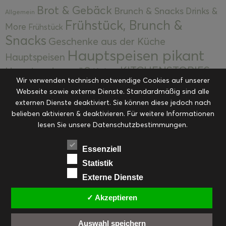
Brot & Gebäck
Brunch & Snacks
Drinks &
Allgemein
Frühstück, Brunch &
More
Frühstück
Snacks
Geschenke aus der Küche
Hauptspeisen pikant
Hauptspeisen
KITCHENSTORIES
Hauptspeisen süß
Kekse
Wir verwenden technisch notwendige Cookies auf unserer
Kuchen, Torten & Desserts
Kuchen und
Webseite sowie externe Dienste. Standardmäßig sind alle
Kulinarische Mitbringsel &
Desserts
externen Dienste deaktiviert. Sie können diese jedoch nach
Kulinarik
Eingemachtes
belieben aktivieren & deaktivieren. Für weitere Informationen
Resteküche
Ohne Kategorie
Ostern
lesen Sie unsere Datenschutzbestimmungen.
Slider
Startseite
Rezepte
Saisonal
Suppen, Salate & Vorspeisen
Vorspeisen &
Essenziell
Vorspeisen, Salate & Suppen
Suppen
Statistik
Weihnachten
Externe Dienste
Workshops & Events
✓ Akzeptieren
Auswahl speichern