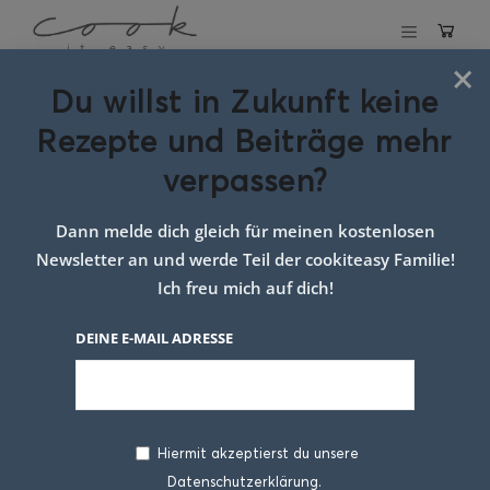
×
Du willst in Zukunft keine
Schlagwort:
Rezepte und Beiträge mehr
Toastbrot selbst
verpassen?
backen
Dann melde dich gleich für meinen kostenlosen
Newsletter an und werde Teil der cookiteasy Familie!
Ich freu mich auf dich!
DEINE E-MAIL ADRESSE
Hiermit akzeptierst du unsere
Datenschutzerklärung.