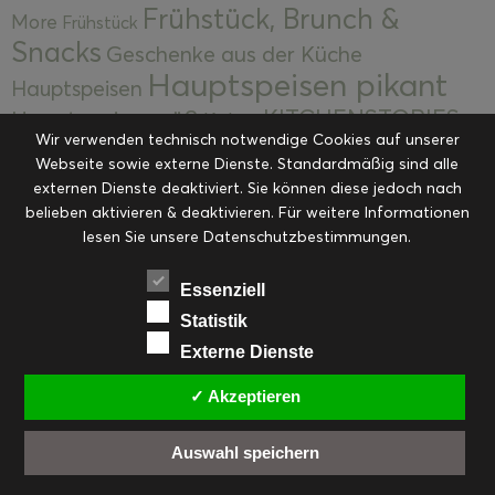
Frühstück, Brunch &
More
Frühstück
Snacks
Geschenke aus der Küche
Hauptspeisen pikant
Hauptspeisen
KITCHENSTORIES
Hauptspeisen süß
Kekse
Wir verwenden technisch notwendige Cookies auf unserer
Kuchen, Torten & Desserts
Kuchen und
Webseite sowie externe Dienste. Standardmäßig sind alle
Kulinarische Mitbringsel &
Desserts
externen Dienste deaktiviert. Sie können diese jedoch nach
Kulinarik
Eingemachtes
belieben aktivieren & deaktivieren. Für weitere Informationen
Resteküche
Ohne Kategorie
Ostern
lesen Sie unsere Datenschutzbestimmungen.
Slider
Startseite
Rezepte
Saisonal
Suppen, Salate & Vorspeisen
Vorspeisen &
Essenziell
Vorspeisen, Salate & Suppen
Suppen
Statistik
Weihnachten
Externe Dienste
Workshops & Events
✓ Akzeptieren
Auswahl speichern
FACEBOOK
PINTEREST
EMAIL