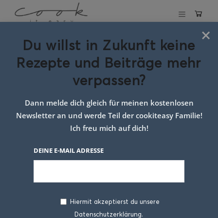
×
Du willst in Zukunft keine
Schlagwort:
Toast
Rezepte und Beiträge mehr
Rezept
verpassen?
Dann melde dich gleich für meinen kostenlosen
Newsletter an und werde Teil der cookiteasy Familie!
Ich freu mich auf dich!
DEINE E-MAIL ADRESSE
Hiermit akzeptierst du unsere
Datenschutzerklärung.