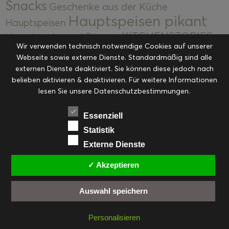
Snacks
Geschenke aus der Küche
Hauptspeisen pikant
Hauptspeisen
KITCHENSTORIES
Hauptspeisen süß
Kekse
Wir verwenden technisch notwendige Cookies auf unserer
Kuchen, Torten & Desserts
Kuchen und
Webseite sowie externe Dienste. Standardmäßig sind alle
Kulinarische Mitbringsel &
Desserts
externen Dienste deaktiviert. Sie können diese jedoch nach
Kulinarik
Eingemachtes
belieben aktivieren & deaktivieren. Für weitere Informationen
Resteküche
Ohne Kategorie
Ostern
lesen Sie unsere Datenschutzbestimmungen.
Slider
Startseite
Rezepte
Saisonal
Suppen, Salate & Vorspeisen
Vorspeisen &
Essenziell
Vorspeisen, Salate & Suppen
Suppen
Statistik
Weihnachten
Externe Dienste
Workshops & Events
✓ Akzeptieren
Auswahl speichern
FACEBOOK
PINTEREST
EMAIL
INSTAGRAM
RSS
Personalisieren