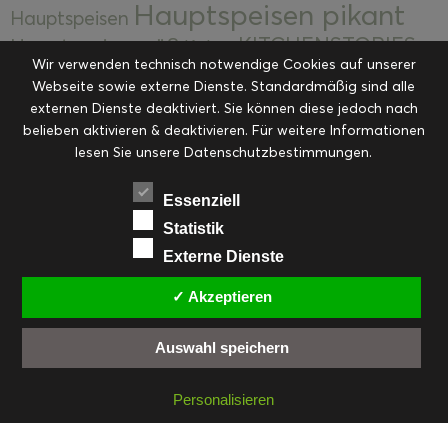
Hauptspeisen pikant
Hauptspeisen
KITCHENSTORIES
Hauptspeisen süß
Kekse
Wir verwenden technisch notwendige Cookies auf unserer
Kuchen, Torten & Desserts
Kuchen und
Webseite sowie externe Dienste. Standardmäßig sind alle
Kulinarische Mitbringsel &
Desserts
externen Dienste deaktiviert. Sie können diese jedoch nach
Kulinarik
Eingemachtes
belieben aktivieren & deaktivieren. Für weitere Informationen
Resteküche
Ohne Kategorie
Ostern
lesen Sie unsere Datenschutzbestimmungen.
Slider
Startseite
Rezepte
Saisonal
Suppen, Salate & Vorspeisen
Vorspeisen &
Essenziell
Vorspeisen, Salate & Suppen
Suppen
Statistik
Weihnachten
Externe Dienste
Workshops & Events
✓ Akzeptieren
Auswahl speichern
FACEBOOK
PINTEREST
EMAIL
INSTAGRAM
RSS
Personalisieren
© cookiteasy.at by Simone Kemptner | powered by
ECKER Digital IT Solutions