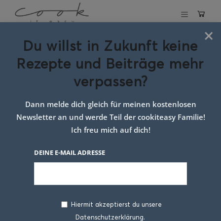
×
Du willst in Zukunft keine
Schlagwort:
Tipps
Rezepte und Beiträge mehr
für Eltern
verpassen?
Dann melde dich gleich für meinen kostenlosen
Newsletter an und werde Teil der cookiteasy Familie!
Ich freu mich auf dich!
DEINE E-MAIL ADRESSE
Hiermit akzeptierst du unsere
Datenschutzerklärung.