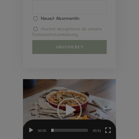
Neue/r AbonnentIn
Hiermit akzeptierst du unsere
Datenschutzerklärung.
Video-
Player
00:00
00:51