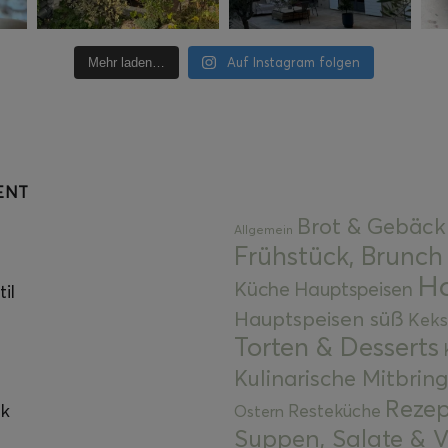
Auf Instagram folgen
Mehr laden…
ENT
Brot & Gebäck
Allgemein
Frühstück, Brunch
Ha
Küche
Hauptspeisen
il
Hauptspeisen süß
Keks
Torten & Desserts
Kulinarische Mitbrin
Rezep
ok
Resteküche
Ostern
Suppen, Salate & V