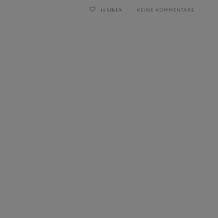
11
LIKES
KEINE KOMMENTARE
ghurt-Eis am Stil