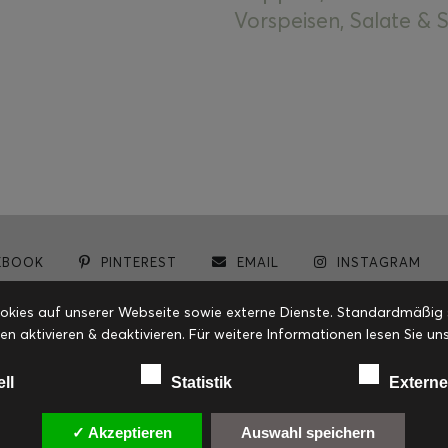
Vorspeisen, Salate &
EBOOK
PINTEREST
EMAIL
INSTAGRAM
© cookiteasy.at by Simone Kemptner | powered by
ECKER Digital IT Solutions
ies auf unserer Webseite sowie externe Dienste. Standardmäßig sin
en aktivieren & deaktivieren. Für weitere Informationen lesen Sie
ell
Statistik
Externe
✓ Akzeptieren
Auswahl speichern