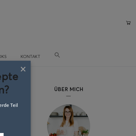
OKS
KONTAKT
×
epte
n?
ÜBER MICH
rde Teil