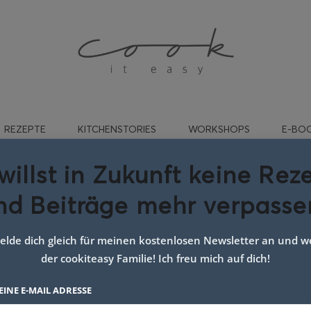
REZEPTE
KITCHENSTORIES
WORKSHOPS
E-BO
willst in Zukunft keine Rez
nd Beiträge mehr verpasse
Tierpark Cumberland
lde dich gleich für meinen kostenlosen Newsletter an und we
der cookiteasy Familie! Ich freu mich auf dich!
EINE E-MAIL ADRESSE