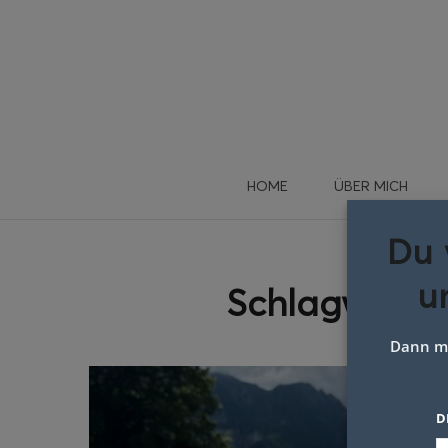
HOME
ÜBER MICH
Du 
u
Schlagwort:
Dann me
D