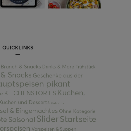
QUICKLINKS
Brunch & Snacks
Drinks & More
Frühstück
 & Snacks
Geschenke aus der
uptspeisen pikant
Kuchen,
KITCHENSTORIES
e
Kuchen und Desserts
Kulinarik
gsel & Eingemachtes
Ohne Kategorie
Slider
Startseite
te
Saisonal
orspeisen
Vorspeisen & Suppen