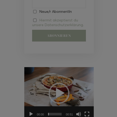
Neue/r AbonnentIn
Hiermit akzeptierst du
unsere Datenschutzerklärung.
Video-
Player
00:00
00:51