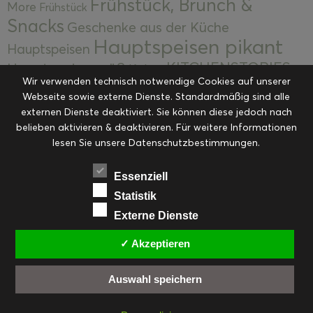
Frühstück, Brunch &
More
Frühstück
Snacks
Geschenke aus der Küche
Hauptspeisen pikant
Hauptspeisen
KITCHENSTORIES
Hauptspeisen süß
Kekse
Wir verwenden technisch notwendige Cookies auf unserer
Kuchen, Torten & Desserts
Kuchen und
Webseite sowie externe Dienste. Standardmäßig sind alle
Kulinarische Mitbringsel &
Desserts
externen Dienste deaktiviert. Sie können diese jedoch nach
Kulinarik
Eingemachtes
belieben aktivieren & deaktivieren. Für weitere Informationen
Resteküche
Ohne Kategorie
Ostern
lesen Sie unsere Datenschutzbestimmungen.
Slider
Startseite
Rezepte
Saisonal
Suppen, Salate & Vorspeisen
Vorspeisen &
Essenziell
Vorspeisen, Salate & Suppen
Suppen
Statistik
Weihnachten
Externe Dienste
Workshops & Events
✓ Akzeptieren
Auswahl speichern
FACEBOOK
PINTEREST
EMAIL