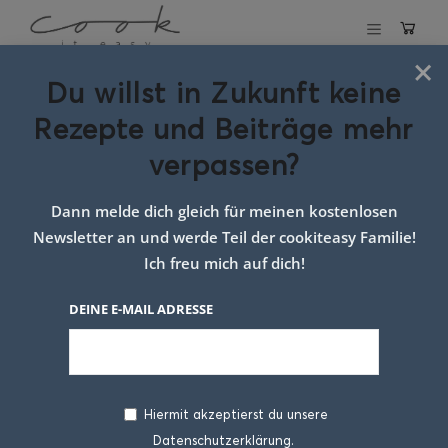
×
Du willst in Zukunft keine
Schlagwort:
Rezepte und Beiträge mehr
Thunfischsalat
verpassen?
Sommer
Dann melde dich gleich für meinen kostenlosen
Newsletter an und werde Teil der cookiteasy Familie!
Ich freu mich auf dich!
DEINE E-MAIL ADRESSE
Hiermit akzeptierst du unsere
Datenschutzerklärung.