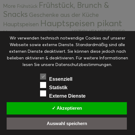
Frühstück, Brunch &
More
Frühstück
Snacks
Geschenke aus der Küche
Hauptspeisen pikant
Hauptspeisen
KITCHENSTORIES
Hauptspeisen süß
Kekse
Wir verwenden technisch notwendige Cookies auf unserer
Kuchen, Torten & Desserts
Kuchen und
Webseite sowie externe Dienste. Standardmäßig sind alle
Kulinarische Mitbringsel &
Desserts
externen Dienste deaktiviert. Sie können diese jedoch nach
Kulinarik
Eingemachtes
belieben aktivieren & deaktivieren. Für weitere Informationen
Resteküche
Ohne Kategorie
Ostern
lesen Sie unsere Datenschutzbestimmungen.
Slider
Startseite
Rezepte
Saisonal
Suppen, Salate & Vorspeisen
Vorspeisen &
Essenziell
Vorspeisen, Salate & Suppen
Suppen
Statistik
Weihnachten
Externe Dienste
Workshops & Events
✓ Akzeptieren
Auswahl speichern
FACEBOOK
PINTEREST
EMAIL