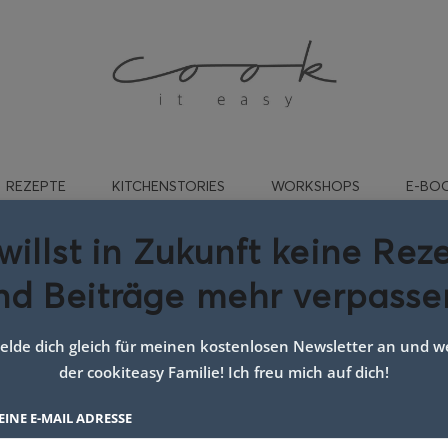
REZEPTE
KITCHENSTORIES
WORKSHOPS
E-BO
willst in Zukunft keine Rez
nd Beiträge mehr verpasse
thailändisches rezept
lde dich gleich für meinen kostenlosen Newsletter an und we
der cookiteasy Familie! Ich freu mich auf dich!
EINE E-MAIL ADRESSE