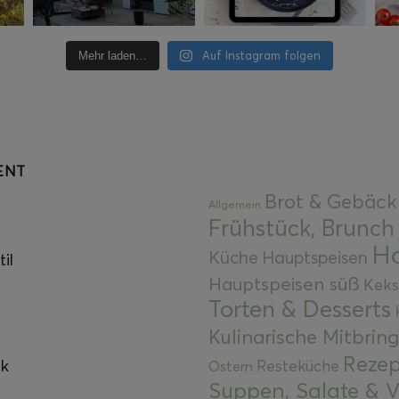
Auf Instagram folgen
Mehr laden…
ENT
Brot & Gebäck
Allgemein
Frühstück, Brunch
Ha
Küche
Hauptspeisen
il
Hauptspeisen süß
Keks
Torten & Desserts
Kulinarische Mitbrin
Rezep
ok
Resteküche
Ostern
Suppen, Salate & V