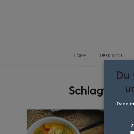
HOME
ÜBER MICH
Du 
u
Schlagwort:
Dann me
D