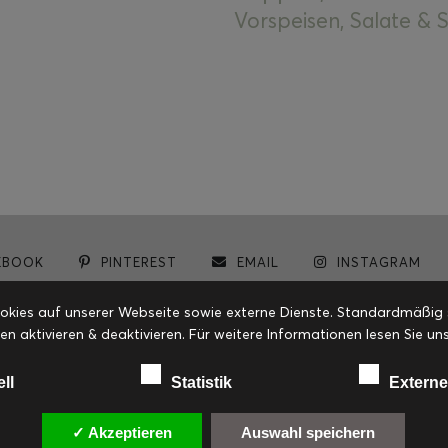
Vorspeisen, Salate &
EBOOK
PINTEREST
EMAIL
INSTAGRAM
© cookiteasy.at by Simone Kemptner | powered by
ECKER Digital IT Solutions
ies auf unserer Webseite sowie externe Dienste. Standardmäßig sin
en aktivieren & deaktivieren. Für weitere Informationen lesen Sie
ell
Statistik
Externe
✓ Akzeptieren
Auswahl speichern