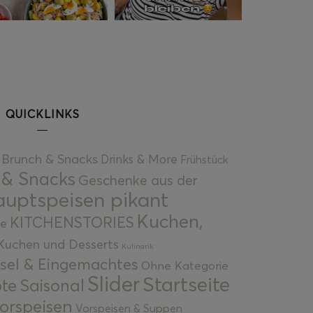
QUICKLINKS
Brunch & Snacks
Drinks & More
Frühstück
 & Snacks
Geschenke aus der
uptspeisen pikant
Kuchen,
KITCHENSTORIES
e
Kuchen und Desserts
Kulinarik
gsel & Eingemachtes
Ohne Kategorie
Slider
Startseite
te
Saisonal
orspeisen
Vorspeisen & Suppen