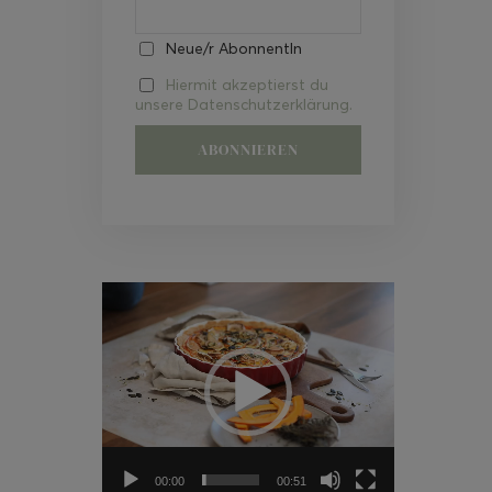
Neue/r AbonnentIn
Hiermit akzeptierst du
unsere Datenschutzerklärung.
Video-
Player
00:00
00:51