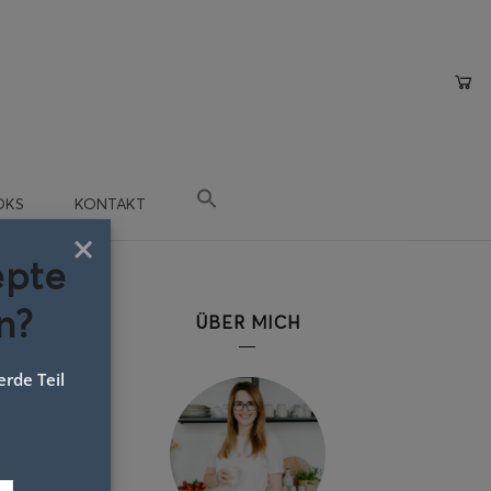
OKS
KONTAKT
×
epte
n?
ÜBER MICH
rde Teil