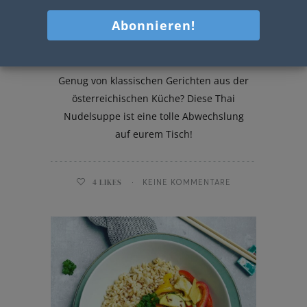
Thai Nudelsuppe mit Garnelen
Genug von klassischen Gerichten aus der
österreichischen Küche? Diese Thai
Nudelsuppe ist eine tolle Abwechslung
auf eurem Tisch!
4
LIKES
KEINE KOMMENTARE