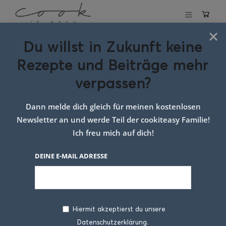
×
Du willst in Zukunft keine
Schlagwort:
Rezepte und Beiträge mehr
thailändisch
verpassen?
kochen
Dann melde dich gleich für meinen kostenlosen
Newsletter an und werde Teil der cookiteasy Familie!
Ich freu mich auf dich!
DEINE E-MAIL ADRESSE
Hiermit akzeptierst du unsere
Datenschutzerklärung.