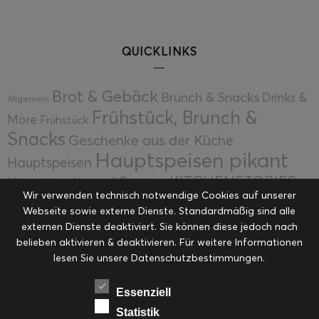
QUICKLINKS
Brot & Gebäck
Brunch & Snacks
Drinks &
Allgemein
Frühstück, Brunch &
More
Frühstück
Snacks
Geschenke aus der Küche
Hauptspeisen pikant
Hauptspeisen
KITCHENSTORIES
Hauptspeisen süß
Kekse
Wir verwenden technisch notwendige Cookies auf unserer
Kuchen, Torten & Desserts
Kuchen und
Webseite sowie externe Dienste. Standardmäßig sind alle
Kulinarische Mitbringsel &
Desserts
externen Dienste deaktiviert. Sie können diese jedoch nach
Kulinarik
Eingemachtes
belieben aktivieren & deaktivieren. Für weitere Informationen
Resteküche
Ohne Kategorie
Ostern
lesen Sie unsere Datenschutzbestimmungen.
Slider
Startseite
Rezepte
Saisonal
Suppen, Salate & Vorspeisen
Vorspeisen &
Essenziell
Vorspeisen, Salate & Suppen
Suppen
Statistik