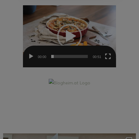
Video-
Player
00:00
00:51