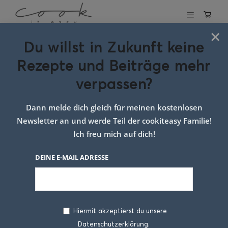
×
Du willst in Zukunft keine
Schlagwort:
Tex
Rezepte und Beiträge mehr
Mex Küche
verpassen?
Dann melde dich gleich für meinen kostenlosen
Newsletter an und werde Teil der cookiteasy Familie!
Ich freu mich auf dich!
DEINE E-MAIL ADRESSE
Hiermit akzeptierst du unsere
Datenschutzerklärung.