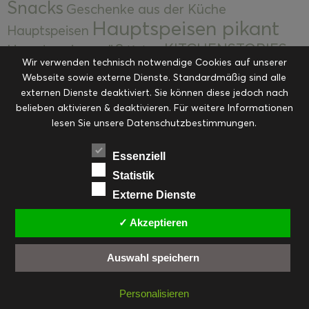
Snacks
Geschenke aus der Küche
Hauptspeisen pikant
Hauptspeisen
KITCHENSTORIES
Hauptspeisen süß
Kekse
Wir verwenden technisch notwendige Cookies auf unserer
Kuchen, Torten & Desserts
Kuchen und
Webseite sowie externe Dienste. Standardmäßig sind alle
Kulinarische Mitbringsel &
Desserts
externen Dienste deaktiviert. Sie können diese jedoch nach
Kulinarik
Eingemachtes
belieben aktivieren & deaktivieren. Für weitere Informationen
Resteküche
Ohne Kategorie
Ostern
lesen Sie unsere Datenschutzbestimmungen.
Slider
Startseite
Rezepte
Saisonal
Suppen, Salate & Vorspeisen
Vorspeisen &
Essenziell
Vorspeisen, Salate & Suppen
Suppen
Statistik
Weihnachten
Externe Dienste
Workshops & Events
✓ Akzeptieren
Auswahl speichern
FACEBOOK
PINTEREST
EMAIL
INSTAGRAM
RSS
Personalisieren