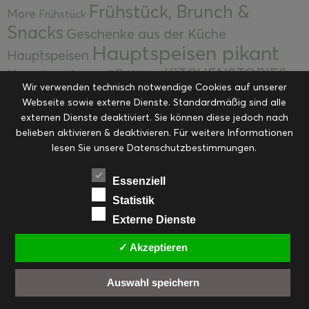
Frühstück, Brunch &
More
Frühstück
Snacks
Geschenke aus der Küche
Hauptspeisen pikant
Hauptspeisen
KITCHENSTORIES
Hauptspeisen süß
Kekse
Wir verwenden technisch notwendige Cookies auf unserer
Kuchen, Torten & Desserts
Kuchen und
Webseite sowie externe Dienste. Standardmäßig sind alle
Kulinarische Mitbringsel &
Desserts
externen Dienste deaktiviert. Sie können diese jedoch nach
Kulinarik
Eingemachtes
belieben aktivieren & deaktivieren. Für weitere Informationen
Resteküche
Ohne Kategorie
Ostern
lesen Sie unsere Datenschutzbestimmungen.
Slider
Startseite
Rezepte
Saisonal
Suppen, Salate & Vorspeisen
Vorspeisen &
Essenziell
Vorspeisen, Salate & Suppen
Suppen
Statistik
Weihnachten
Externe Dienste
Workshops & Events
✓ Akzeptieren
Auswahl speichern
FACEBOOK
PINTEREST
EMAIL