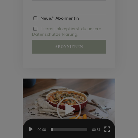
Neue/r AbonnentIn
Hiermit akzeptierst du unsere
Datenschutzerklärung.
Video-
Player
00:00
00:51