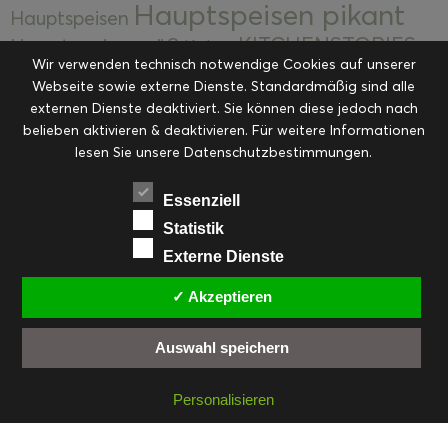
Hauptspeisen pikant
Hauptspeisen
KITCHENSTORIES
Hauptspeisen süß
Kekse
Wir verwenden technisch notwendige Cookies auf unserer
Kuchen, Torten & Desserts
Kuchen und
Webseite sowie externe Dienste. Standardmäßig sind alle
Kulinarische Mitbringsel &
Desserts
externen Dienste deaktiviert. Sie können diese jedoch nach
Kulinarik
Eingemachtes
belieben aktivieren & deaktivieren. Für weitere Informationen
Resteküche
Ohne Kategorie
Ostern
lesen Sie unsere Datenschutzbestimmungen.
Slider
Startseite
Rezepte
Saisonal
Suppen, Salate & Vorspeisen
Vorspeisen &
Essenziell
Vorspeisen, Salate & Suppen
Suppen
Statistik
Weihnachten
Externe Dienste
Workshops & Events
✓ Akzeptieren
Auswahl speichern
FACEBOOK
PINTEREST
EMAIL
INSTAGRAM
RSS
Personalisieren
© cookiteasy.at by Simone Kemptner | powered by
ECKER Digital IT Solutions