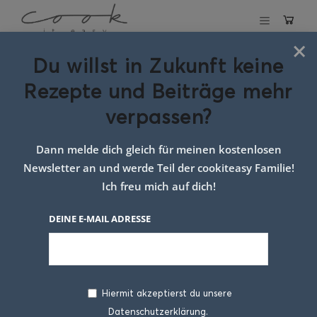
×
Du willst in Zukunft keine
Schlagwort:
Tarte
Rezepte und Beiträge mehr
mit Marillen
verpassen?
Dann melde dich gleich für meinen kostenlosen
Newsletter an und werde Teil der cookiteasy Familie!
Ich freu mich auf dich!
DEINE E-MAIL ADRESSE
Hiermit akzeptierst du unsere
Datenschutzerklärung.