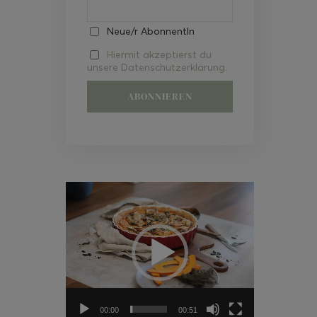
Neue/r AbonnentIn
Hiermit akzeptierst du
unsere Datenschutzerklärung.
Video-
Player
00:00
00:51