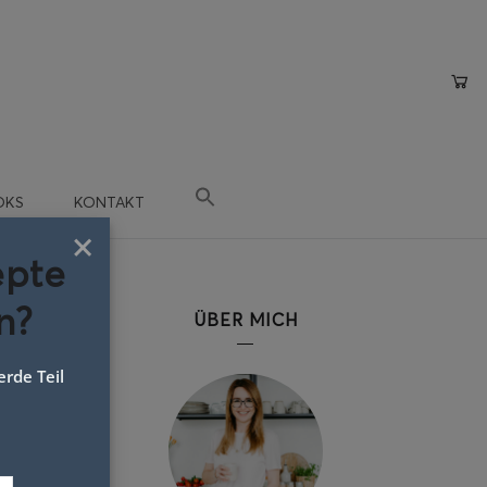
OKS
KONTAKT
×
epte
n?
ÜBER MICH
rde Teil