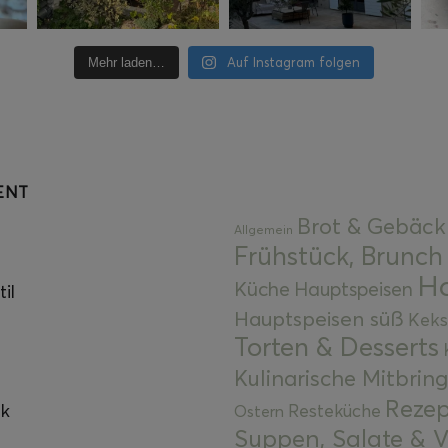
Auf Instagram folgen
Mehr laden…
ENT
Brot & Gebäck
Allgemein
Frühstück, Brunch
Ha
Küche
Hauptspeisen
il
Hauptspeisen süß
Keks
Torten & Desserts
Kulinarische Mitbrin
Rezep
ok
Resteküche
Ostern
Suppen, Salate & V