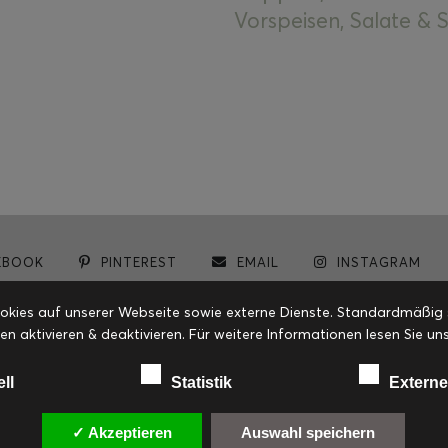
Vorspeisen, Salate &
EBOOK
PINTEREST
EMAIL
INSTAGRAM
© cookiteasy.at by Simone Kemptner | powered by
ECKER Digital IT Solutions
ies auf unserer Webseite sowie externe Dienste. Standardmäßig sin
en aktivieren & deaktivieren. Für weitere Informationen lesen Sie
ell
Statistik
Externe
✓ Akzeptieren
Auswahl speichern