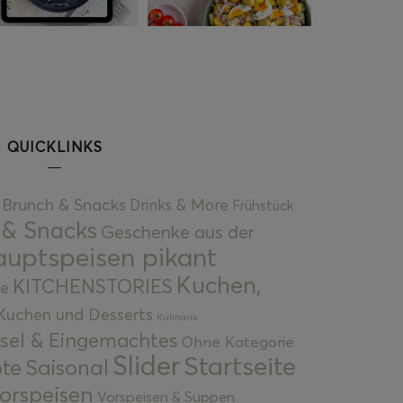
QUICKLINKS
Brunch & Snacks
Drinks & More
Frühstück
 & Snacks
Geschenke aus der
uptspeisen pikant
Kuchen,
KITCHENSTORIES
e
Kuchen und Desserts
Kulinarik
gsel & Eingemachtes
Ohne Kategorie
Slider
Startseite
te
Saisonal
orspeisen
Vorspeisen & Suppen