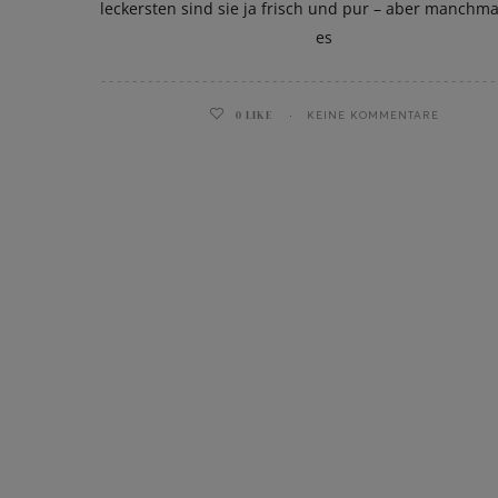
leckersten sind sie ja frisch und pur – aber manchm
es
0
LIKE
KEINE KOMMENTARE
ghurt-Eis am Stil