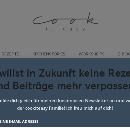
REZEPTE
KITCHENSTORIES
WORKSHOPS
E-BO
willst in Zukunft keine Rez
nd Beiträge mehr verpasse
t:
Tarte mit Beeren
lde dich gleich für meinen kostenlosen Newsletter an und we
der cookiteasy Familie! Ich freu mich auf dich!
EINE E-MAIL ADRESSE