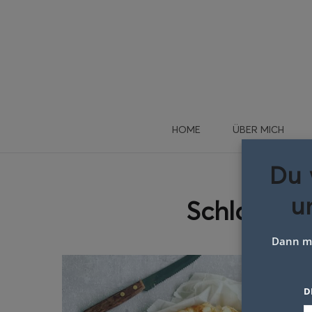
HOME
ÜBER MICH
Du 
u
Schlagwor
Dann me
D