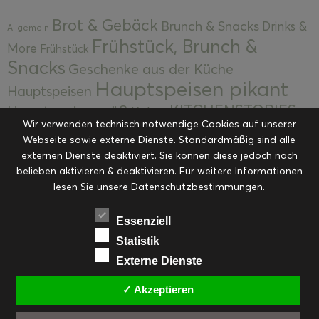
Brot & Gebäck
Brunch & Snacks
Drinks &
Allgemein
Frühstück, Brunch &
More
Frühstück
Snacks
Geschenke aus der Küche
Hauptspeisen pikant
Hauptspeisen
KITCHENSTORIES
Hauptspeisen süß
Kekse
Wir verwenden technisch notwendige Cookies auf unserer
Kuchen, Torten & Desserts
Kuchen und
Webseite sowie externe Dienste. Standardmäßig sind alle
Kulinarische Mitbringsel &
Desserts
externen Dienste deaktiviert. Sie können diese jedoch nach
Kulinarik
Eingemachtes
belieben aktivieren & deaktivieren. Für weitere Informationen
Resteküche
Ohne Kategorie
Ostern
lesen Sie unsere Datenschutzbestimmungen.
Slider
Startseite
Rezepte
Saisonal
Suppen, Salate & Vorspeisen
Vorspeisen &
Essenziell
Vorspeisen, Salate & Suppen
Suppen
Statistik
Weihnachten
Externe Dienste
Workshops & Events
✓ Akzeptieren