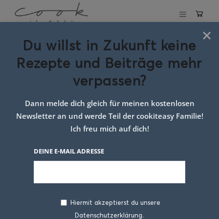
×
Du willst in Zukunft keine
Schlagwort:
tante
Rezepte und Beiträge mehr
fanny pizza
verpassen?
rezept
Dann melde dich gleich für meinen kostenlosen
Newsletter an und werde Teil der cookiteasy Familie!
Ich freu mich auf dich!
DEINE E-MAIL ADRESSE
Hiermit akzeptierst du unsere
Datenschutzerklärung.