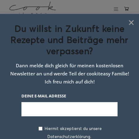
×
Du willst in Zukunft keine
Schlagwort:
Sushi
Rezepte und Beiträge mehr
mit Frischkäse
verpassen?
Dann melde dich gleich für meinen kostenlosen
Newsletter an und werde Teil der cookiteasy Familie!
Ich freu mich auf dich!
DEINE E-MAIL ADRESSE
Hiermit akzeptierst du unsere
Datenschutzerklärung.