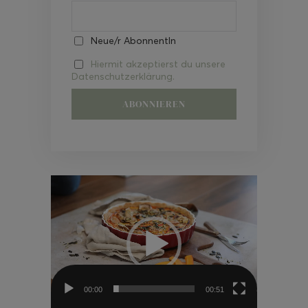
Neue/r AbonnentIn
Hiermit akzeptierst du unsere
Datenschutzerklärung.
Video-
Player
00:00
00:51