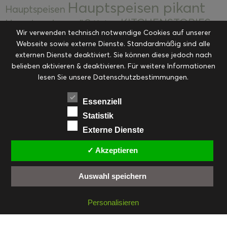
Hauptspeisen pikant
Hauptspeisen
KITCHENSTORIES
Hauptspeisen süß
Kekse
Wir verwenden technisch notwendige Cookies auf unserer
Kuchen, Torten & Desserts
Kuchen und
Webseite sowie externe Dienste. Standardmäßig sind alle
Kulinarische Mitbringsel &
Desserts
externen Dienste deaktiviert. Sie können diese jedoch nach
Kulinarik
Eingemachtes
belieben aktivieren & deaktivieren. Für weitere Informationen
Resteküche
Ohne Kategorie
Ostern
lesen Sie unsere Datenschutzbestimmungen.
Slider
Startseite
Rezepte
Saisonal
Suppen, Salate & Vorspeisen
Vorspeisen &
Essenziell
Vorspeisen, Salate & Suppen
Suppen
Statistik
Weihnachten
Externe Dienste
Workshops & Events
✓ Akzeptieren
Auswahl speichern
FACEBOOK
PINTEREST
EMAIL
INSTAGRAM
RSS
Personalisieren
© cookiteasy.at by Simone Kemptner | powered by
ECKER Digital IT Solutions