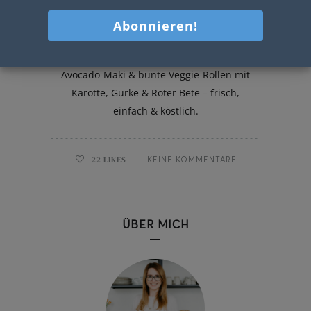
Zweierlei Sushi
Zweierlei Sushi für zuhause: Lachs-
Avocado-Maki & bunte Veggie-Rollen mit
Karotte, Gurke & Roter Bete – frisch,
einfach & köstlich.
22
LIKES
KEINE KOMMENTARE
ÜBER MICH