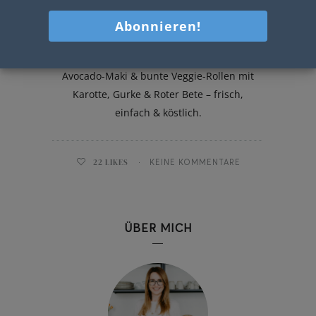
Zweierlei Sushi
Zweierlei Sushi für zuhause: Lachs-
Avocado-Maki & bunte Veggie-Rollen mit
Karotte, Gurke & Roter Bete – frisch,
einfach & köstlich.
22
LIKES
KEINE KOMMENTARE
ÜBER MICH