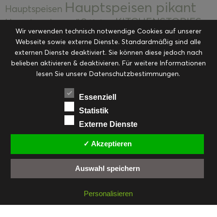
Hauptspeisen pikant
Hauptspeisen
KITCHENSTORIES
Hauptspeisen süß
Kekse
Wir verwenden technisch notwendige Cookies auf unserer
Kuchen, Torten & Desserts
Kuchen und
Webseite sowie externe Dienste. Standardmäßig sind alle
Kulinarische Mitbringsel &
Desserts
externen Dienste deaktiviert. Sie können diese jedoch nach
Kulinarik
Eingemachtes
belieben aktivieren & deaktivieren. Für weitere Informationen
Resteküche
Ohne Kategorie
Ostern
lesen Sie unsere Datenschutzbestimmungen.
Slider
Startseite
Rezepte
Saisonal
Suppen, Salate & Vorspeisen
Vorspeisen &
Essenziell
Vorspeisen, Salate & Suppen
Suppen
Statistik
Weihnachten
Externe Dienste
Workshops & Events
✓ Akzeptieren
Auswahl speichern
FACEBOOK
PINTEREST
EMAIL
INSTAGRAM
RSS
Personalisieren
© cookiteasy.at by Simone Kemptner | powered by
ECKER Digital IT Solutions