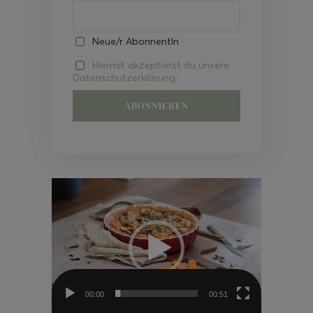
Neue/r AbonnentIn
Hiermit akzeptierst du unsere
Datenschutzerklärung.
Video-
Player
00:00
00:51