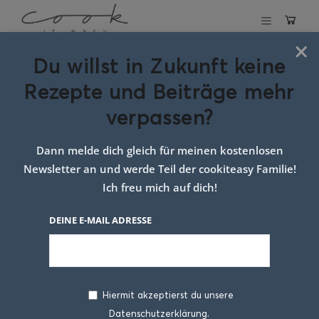
×
Du willst in Zukunft keine
Schlagwort:
Sushi
Rezepte und Beiträge mehr
mit Fisch
verpassen?
Dann melde dich gleich für meinen kostenlosen
Newsletter an und werde Teil der cookiteasy Familie!
Ich freu mich auf dich!
DEINE E-MAIL ADRESSE
Hiermit akzeptierst du unsere
Datenschutzerklärung.