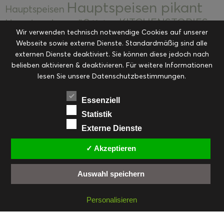
Hauptspeisen pikant
Hauptspeisen
KITCHENSTORIES
Hauptspeisen süß
Kekse
Wir verwenden technisch notwendige Cookies auf unserer
Kuchen, Torten & Desserts
Kuchen und
Webseite sowie externe Dienste. Standardmäßig sind alle
Kulinarische Mitbringsel &
Desserts
externen Dienste deaktiviert. Sie können diese jedoch nach
Kulinarik
Eingemachtes
belieben aktivieren & deaktivieren. Für weitere Informationen
Resteküche
Ohne Kategorie
Ostern
lesen Sie unsere Datenschutzbestimmungen.
Slider
Startseite
Rezepte
Saisonal
Suppen, Salate & Vorspeisen
Vorspeisen &
Essenziell
Vorspeisen, Salate & Suppen
Suppen
Statistik
Weihnachten
Externe Dienste
Workshops & Events
✓ Akzeptieren
Auswahl speichern
FACEBOOK
PINTEREST
EMAIL
INSTAGRAM
RSS
Personalisieren
© cookiteasy.at by Simone Kemptner | powered by
ECKER Digital IT Solutions