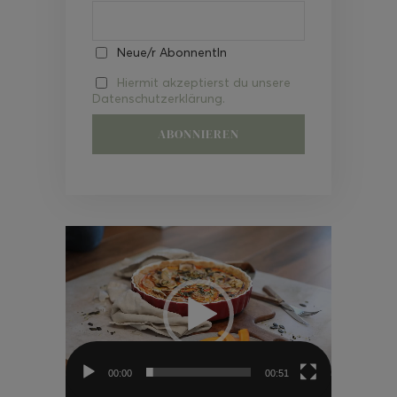
Neue/r AbonnentIn
Hiermit akzeptierst du unsere
Datenschutzerklärung.
Video-
Player
00:00
00:51