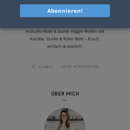
Zweierlei Sushi
Zweierlei Sushi für zuhause: Lachs-
Avocado-Maki & bunte Veggie-Rollen mit
Karotte, Gurke & Roter Bete – frisch,
einfach & köstlich.
22
LIKES
KEINE KOMMENTARE
ÜBER MICH