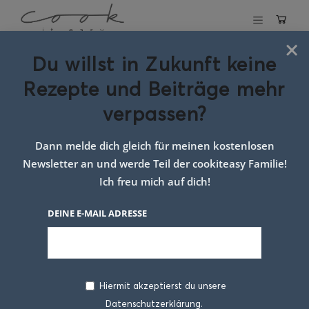
×
Du willst in Zukunft keine
Schlagwort:
Sushi
Rezepte und Beiträge mehr
Inspiration
verpassen?
Dann melde dich gleich für meinen kostenlosen
Newsletter an und werde Teil der cookiteasy Familie!
Ich freu mich auf dich!
DEINE E-MAIL ADRESSE
Hiermit akzeptierst du unsere
Datenschutzerklärung.