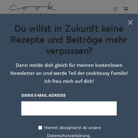
×
Du willst in Zukunft keine
Schlagwort:
Sushi
Rezepte und Beiträge mehr
Ideen
verpassen?
Dann melde dich gleich für meinen kostenlosen
Newsletter an und werde Teil der cookiteasy Familie!
Ich freu mich auf dich!
DEINE E-MAIL ADRESSE
Hiermit akzeptierst du unsere
Datenschutzerklärung.