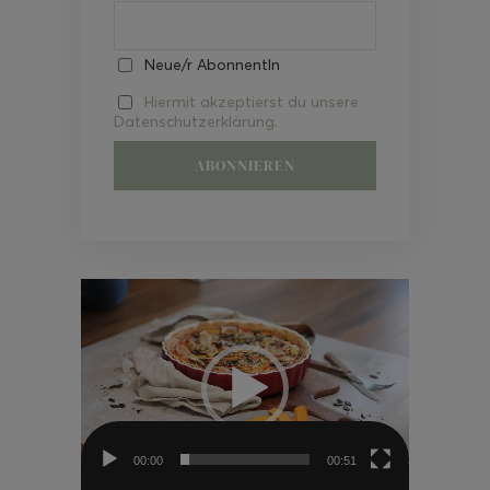
Neue/r AbonnentIn
Hiermit akzeptierst du unsere
Datenschutzerklärung.
Video-
Player
00:00
00:51