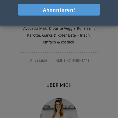
Zweierlei Sushi
Zweierlei Sushi für zuhause: Lachs-
Avocado-Maki & bunte Veggie-Rollen mit
Karotte, Gurke & Roter Bete – frisch,
einfach & köstlich.
22
LIKES
KEINE KOMMENTARE
ÜBER MICH