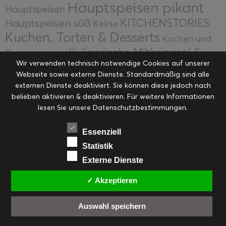
Hauptspeisen pikant
Hauptspeisen
KITCHENSTORIES
Hauptspeisen süß
Kekse
Kuchen, Torten & Desserts
Kuchen und
Kulinarische Mitbringsel &
Desserts
Kulinarik
Wir verwenden technisch notwendige Cookies auf unserer
Eingemachtes
Resteküche
Ohne Kategorie
Ostern
Webseite sowie externe Dienste. Standardmäßig sind alle
Slider
Startseite
Rezepte
Saisonal
externen Dienste deaktiviert. Sie können diese jedoch nach
Suppen, Salate & Vorspeisen
belieben aktivieren & deaktivieren. Für weitere Informationen
Vorspeisen &
lesen Sie unsere Datenschutzbestimmungen.
Vorspeisen, Salate & Suppen
Suppen
Weihnachten
Workshops & Events
Essenziell
Statistik
Externe Dienste
✓ Akzeptieren
FACEBOOK
PINTEREST
EMAIL
INSTAGRAM
RSS
Auswahl speichern
© cookiteasy.at by Simone Kemptner | powered by
ECKER Digital IT Solutions