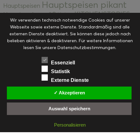
Hauptspeisen pikant
Hauptspeisen
KITCHENSTORIES
Hauptspeisen süß
Kekse
Wir verwenden technisch notwendige Cookies auf unserer
Kuchen, Torten & Desserts
Kuchen und
Webseite sowie externe Dienste. Standardmäßig sind alle
Kulinarische Mitbringsel &
Desserts
externen Dienste deaktiviert. Sie können diese jedoch nach
Kulinarik
Eingemachtes
belieben aktivieren & deaktivieren. Für weitere Informationen
Resteküche
Ohne Kategorie
Ostern
lesen Sie unsere Datenschutzbestimmungen.
Slider
Startseite
Rezepte
Saisonal
Suppen, Salate & Vorspeisen
Vorspeisen &
Essenziell
Vorspeisen, Salate & Suppen
Suppen
Statistik
Weihnachten
Externe Dienste
Workshops & Events
✓ Akzeptieren
Auswahl speichern
FACEBOOK
PINTEREST
EMAIL
INSTAGRAM
RSS
Personalisieren
© cookiteasy.at by Simone Kemptner | powered by
ECKER Digital IT Solutions