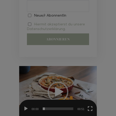
Neue/r AbonnentIn
Hiermit akzeptierst du unsere
Datenschutzerklärung.
Video-
Player
00:00
00:51