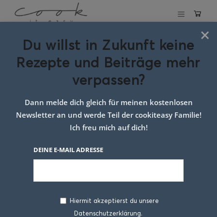
×
Du willst in Zukunft keine
Schlagwort:
Sushi
Rezepte und Beiträge mehr
Genuss zuhause
verpassen?
Dann melde dich gleich für meinen kostenlosen
Newsletter an und werde Teil der cookiteasy Familie!
Ich freu mich auf dich!
DEINE E-MAIL ADRESSE
Hiermit akzeptierst du unsere
Datenschutzerklärung.