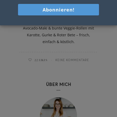
Zweierlei Sushi
Zweierlei Sushi für zuhause: Lachs-
Avocado-Maki & bunte Veggie-Rollen mit
Karotte, Gurke & Roter Bete – frisch,
einfach & köstlich.
22
LIKES
KEINE KOMMENTARE
ÜBER MICH