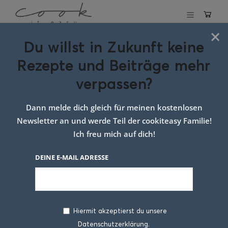
×
Du willst in Zukunft keine
Schlagwort:
Rezepte und Beiträge mehr
Suppenrezept
verpassen?
einfach
Dann melde dich gleich für meinen kostenlosen
Newsletter an und werde Teil der cookiteasy Familie!
Ich freu mich auf dich!
DEINE E-MAIL ADRESSE
Hiermit akzeptierst du unsere
Datenschutzerklärung.