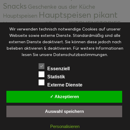
Snacks
Geschenke aus der Küche
Hauptspeisen pikant
Hauptspeisen
KITCHENSTORIES
Hauptspeisen süß
Kekse
Wir verwenden technisch notwendige Cookies auf unserer
Kuchen, Torten & Desserts
Kuchen und
Webseite sowie externe Dienste. Standardmäßig sind alle
Kulinarische Mitbringsel &
Desserts
externen Dienste deaktiviert. Sie können diese jedoch nach
Kulinarik
Eingemachtes
belieben aktivieren & deaktivieren. Für weitere Informationen
Resteküche
Ohne Kategorie
Ostern
lesen Sie unsere Datenschutzbestimmungen.
Slider
Startseite
Rezepte
Saisonal
Suppen, Salate & Vorspeisen
Vorspeisen &
Essenziell
Vorspeisen, Salate & Suppen
Suppen
Statistik
Weihnachten
Externe Dienste
Workshops & Events
✓ Akzeptieren
Auswahl speichern
FACEBOOK
PINTEREST
EMAIL
INSTAGRAM
RSS
Personalisieren